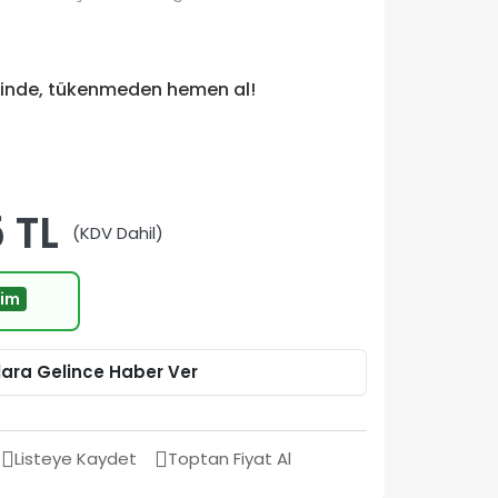
tinde, tükenmeden hemen al!
 TL
(KDV Dahil)
rim
lara Gelince Haber Ver
Listeye Kaydet
Toptan Fiyat Al