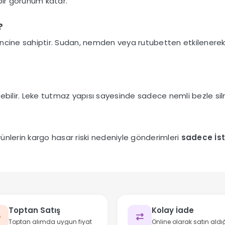
ir görünüm katar.
?
direncine sahiptir. Sudan, nemden veya rutubetten etkilener
bilir. Leke tutmaz yapısı sayesinde sadece nemli bezle silme
nlerin kargo hasar riski nedeniyle gönderimleri
sadece İst
Toptan Satış
Kolay İade
Toptan alımda uygun fiyat
Online olarak satın aldığ