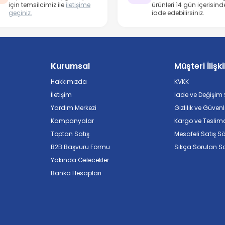
için temsilcimiz ile
iletişime
ürünleri 14 gün içerisind
geçiniz.
iade edebilirsiniz.
Kurumsal
Müşteri İlişki
Hakkımızda
KVKK
İletişim
İade ve Değişim Ş
Yardım Merkezi
Gizlilik ve Güvenl
Kampanyalar
Kargo ve Teslim
Toptan Satış
Mesafeli Satış S
B2B Başvuru Formu
Sıkça Sorulan So
Yakında Gelecekler
Banka Hesapları