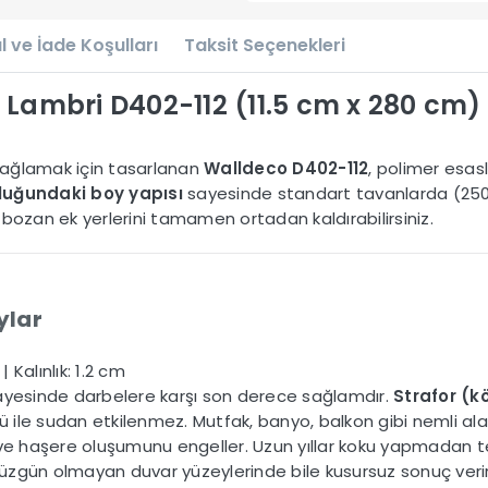
l ve İade Koşulları
Taksit Seçenekleri
Lambri D402-112 (11.5 cm x 280 cm)
sağlamak için tasarlanan
Walldeco D402-112
, polimer esas
uğundaki boy yapısı
sayesinde standart tavanlarda (2
 bozan ek yerlerini tamamen ortadan kaldırabilirsiniz.
ylar
 Kalınlık: 1.2 cm
yesinde darbelere karşı son derece sağlamdır.
Strafor (k
 ile sudan etkilenmez. Mutfak, banyo, balkon gibi nemli al
ve haşere oluşumunu engeller. Uzun yıllar koku yapmadan te
düzgün olmayan duvar yüzeylerinde bile kusursuz sonuç verir