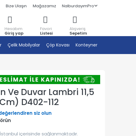
Bize Ulaşın
Mağazamız
NalburdayımPro
Hesabım
Favori
Alışveriş
Giriş yap
Listesi
Sepetim
r
Çelik Mobilyalar
Çöp Kovası
Konteyner
 Ve Duvar Lambri 11,5
 Cm) D402-112
 değerlendiren siz olun
görün
İstanbul içerisinde sağlanmaktadır.