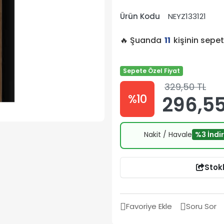
Ürün Kodu
NEYZ133121
🔥 Şuanda
11
kişinin sepe
Sepete Özel Fiyat
329,50 TL
%10
296,55
Nakit / Havale
%3 İndi
Stok
Favoriye Ekle
Soru Sor