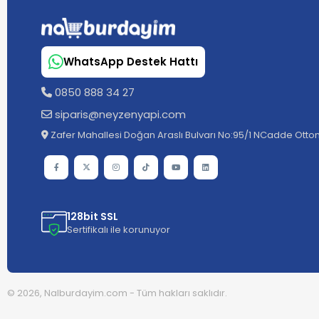
WhatsApp Destek Hattı
0850 888 34 27
siparis@neyzenyapi.com
Zafer Mahallesi Doğan Araslı Bulvarı No:95/1 NCadde Ottom
128bit SSL
Sertifikalı ile korunuyor
© 2026, Nalburdayim.com - Tüm hakları saklıdır.