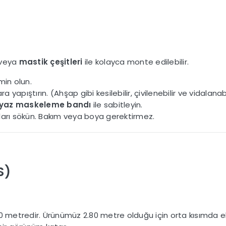
veya
mastik çeşitleri
ile kolayca monte edilebilir.
in olun.
 yapıştırın. (Ahşap gibi kesilebilir, çivilenebilir ve vidalanabi
yaz maskeleme bandı
ile sabitleyin.
ları sökün. Bakım veya boya gerektirmez.
S)
2.70 metredir. Ürünümüz 2.80 metre olduğu için orta kısımda 