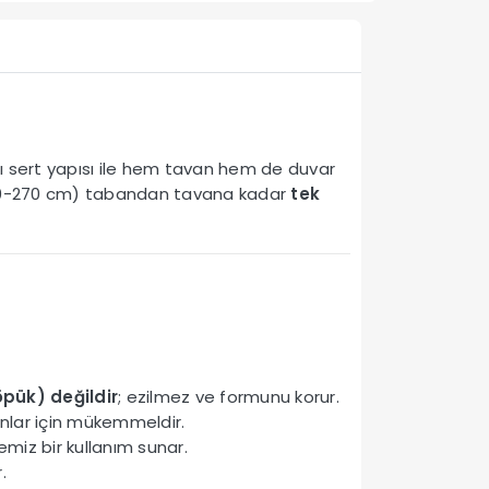
lı sert yapısı ile hem tavan hem de duvar
50-270 cm) tabandan tavana kadar
tek
öpük) değildir
; ezilmez ve formunu korur.
anlar için mükemmeldir.
miz bir kullanım sunar.
.