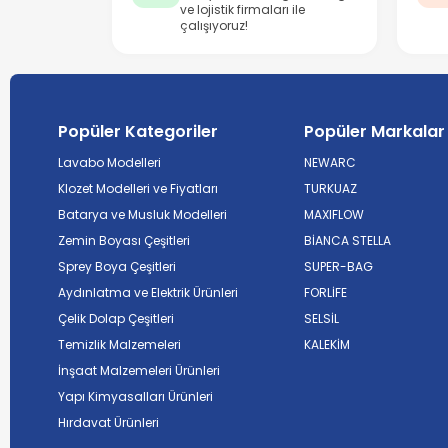
ve lojistik firmaları ile
çalışıyoruz!
Popüler Kategoriler
Popüler Markalar
Lavabo Modelleri
NEWARC
Klozet Modelleri ve Fiyatları
TURKUAZ
Batarya ve Musluk Modelleri
MAXIFLOW
Zemin Boyası Çeşitleri
BİANCA STELLA
Sprey Boya Çeşitleri
SUPER-BAG
Aydınlatma ve Elektrik Ürünleri
FORLİFE
Çelik Dolap Çeşitleri
SELSİL
Temizlik Malzemeleri
KALEKİM
İnşaat Malzemeleri Ürünleri
Yapı Kimyasalları Ürünleri
Hırdavat Ürünleri