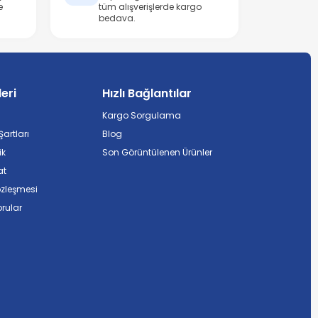
e
tüm alışverişlerde kargo
bedava.
leri
Hızlı Bağlantılar
Kargo Sorgulama
artları
Blog
ik
Son Görüntülenen Ürünler
at
özleşmesi
rular