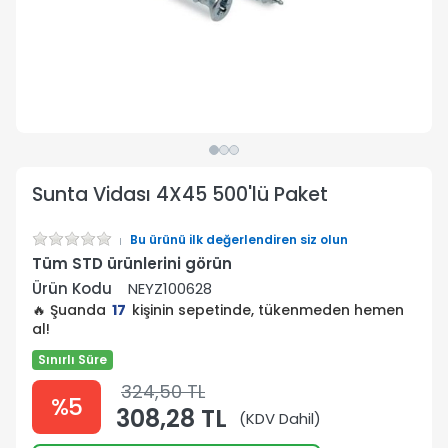
Sunta Vidası 4X45 500'lü Paket
Bu ürünü ilk değerlendiren siz olun
Tüm STD ürünlerini görün
Ürün Kodu
NEYZ100628
🔥 Şuanda
17
kişinin sepetinde, tükenmeden hemen
al!
Sınırlı Süre
324,50 TL
%5
308,28 TL
(KDV Dahil)