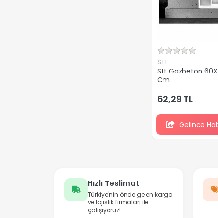
STT
Stt Gazbeton 60X
Cm
62,29 TL
Gelince Ha
Hızlı Teslimat
Türkiye'nin önde gelen kargo
ve lojistik firmaları ile
çalışıyoruz!