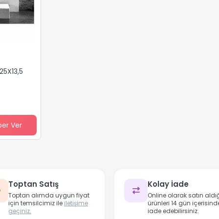
25X13,5
ber Ver
Toptan Satış
Kolay İade
Toptan alımda uygun fiyat
Online olarak satın aldığ
için temsilcimiz ile
iletişime
ürünleri 14 gün içerisind
geçiniz.
iade edebilirsiniz.