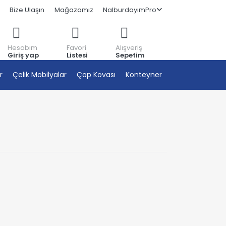
Bize Ulaşın
Mağazamız
NalburdayımPro
Hesabım
Favori
Alışveriş
Giriş yap
Listesi
Sepetim
r
Çelik Mobilyalar
Çöp Kovası
Konteyner