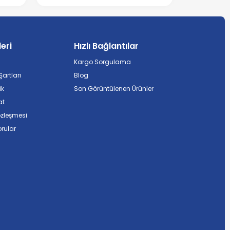
leri
Hızlı Bağlantılar
Kargo Sorgulama
artları
Blog
ik
Son Görüntülenen Ürünler
at
özleşmesi
rular