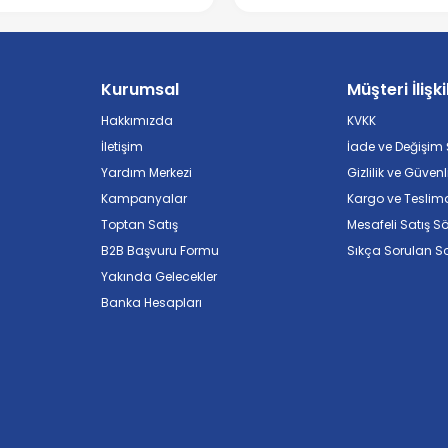
Kurumsal
Müşteri İlişki
Hakkımızda
KVKK
İletişim
İade ve Değişim Ş
Yardım Merkezi
Gizlilik ve Güvenl
Kampanyalar
Kargo ve Teslim
Toptan Satış
Mesafeli Satış S
B2B Başvuru Formu
Sıkça Sorulan So
Yakında Gelecekler
Banka Hesapları