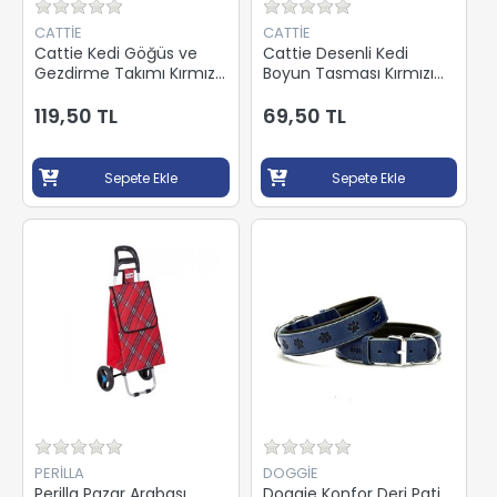
CATTİE
CATTİE
Cattie Kedi Göğüs ve
Cattie Desenli Kedi
Gezdirme Takımı Kırmızı
Boyun Tasması Kırmızı
1x25-40Cm KTRED
1x15-25Cm EKBTRED
119,50 TL
69,50 TL
Sepete Ekle
Sepete Ekle
PERİLLA
DOGGİE
Perilla Pazar Arabası
Doggie Konfor Deri Pati