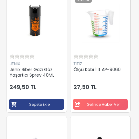
Yakında
JENİX
TİTİZ
Jenix Biber Gazı Göz
Ölçü Kabı 1 lt AP-9060
Yaşartıcı Sprey 40ML
249,50 TL
27,50 TL
Sepete Ekle
Gelince Haber Ver