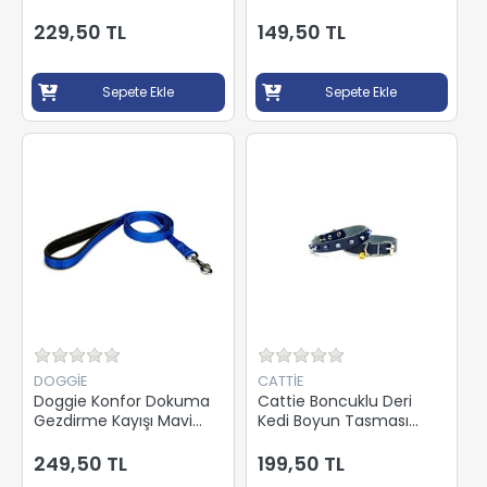
Mavi 2,5x42-50Cm
Tasması Mavi 2,5x42-
DSBT2510LROYALBLUE
50Cm
229,50 TL
149,50 TL
DSBT2562LROYALBLUE
Sepete Ekle
Sepete Ekle
DOGGİE
CATTİE
Doggie Konfor Dokuma
Cattie Boncuklu Deri
Gezdirme Kayışı Mavi
Kedi Boyun Tasması
1,5x160Cm
Mavi 1,5x31-35Cm
DGZT15MROYALBLUE
BKT18XXLROYALBLUE
249,50 TL
199,50 TL