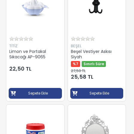
TİTİZ
BEŞEL
Limon ve Portakal
Beşel Vestiyer Askısı
Sıkacağı AP-9065
Siyah
%7
Sınırlı Süre
22,50 TL
27,50 TL
25,58 TL
Sepete Ekle
Sepete Ekle