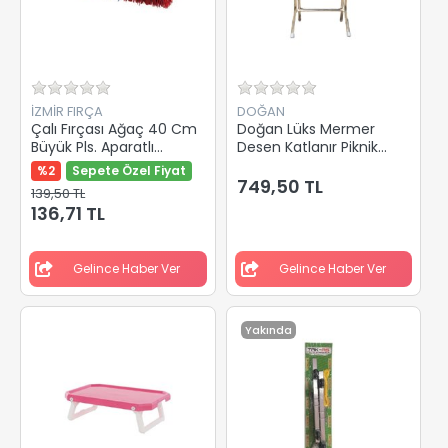
İZMİR FIRÇA
DOĞAN
Çalı Fırçası Ağaç 40 Cm
Doğan Lüks Mermer
Büyük Pls. Aparatlı
Desen Katlanır Piknik
001060
Masa 40x60 Dl-130
%2
Sepete Özel Fiyat
749,50 TL
139,50 TL
136,71 TL
Gelince Haber Ver
Gelince Haber Ver
Yakında