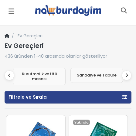
Menü
Ev Gereçleri
Ev Gereçleri
436
üründen
1-40
arasında olanlar gösteriliyor
Kurutmalık ve Ütü
Sandalye ve Tabure
masası
Filtrele ve Sırala
Yakında