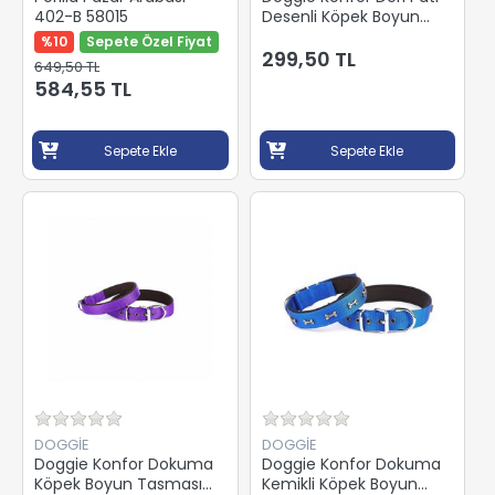
402-B 58015
Desenli Köpek Boyun
Tasması Mavi 3x42-
%10
Sepete Özel Fiyat
50Cm
299,50 TL
649,50 TL
SBT3036MROYALBLUE
584,55 TL
Sepete Ekle
Sepete Ekle
DOGGİE
DOGGİE
Doggie Konfor Dokuma
Doggie Konfor Dokuma
Köpek Boyun Tasması
Kemikli Köpek Boyun