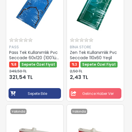
PASS
BİNA STORE
Pass Tek Kullanımlık Pvc
Zen Tek Kullanımlık Pvc
Seccade 60x120 (100'lü
Seccade 110x60 Yeşil
Paket)
%8
Sepete Özel Fiyat
%3
Sepete Özel Fiyat
349,50 TL
2,50 TL
321,54 TL
2,43 TL
Sepete Ekle
Gelince Haber Ver
Yakında
Yakında