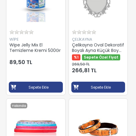
WİPE
ÇELİKAYNA
Wipe Jelly Mix El
Çelikayna Oval Dekoratif
Temizleme Kremi 500Gr
Boyalı Ayna Küçük Boy
977 61X44X2Cm
%1
Sepete Özel Fiyat
89,50 TL
269,50 TL
266,81 TL
Sepete Ekle
Sepete Ekle
Yakında