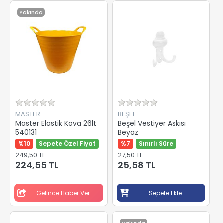
Yakında
MASTER
BEŞEL
Master Elastik Kova 26lt
Beşel Vestiyer Askısı
540131
Beyaz
%10
Sepete Özel Fiyat
%7
Sınırlı Süre
249,50 TL
27,50 TL
224,55 TL
25,58 TL
Gelince Haber Ver
Sepete Ekle