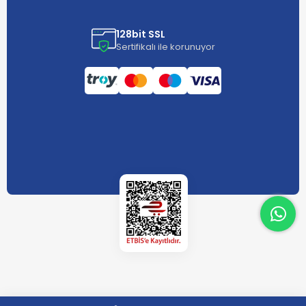
128bit SSL
Sertifikalı ile korunuyor
What