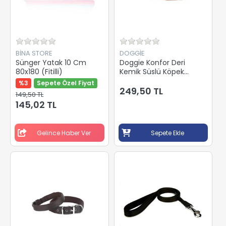
BİNA STORE
DOGGİE
Sünger Yatak 10 Cm
Doggie Konfor Deri
80x180 (Fitilli)
Kemik Süslü Köpek
Boyun Tasması Camel
%3
Sepete Özel Fiyat
2x30-35Cm
249,50 TL
149,50 TL
SBT2062SCAMEL
145,02 TL
Gelince Haber Ver
Sepete Ekle