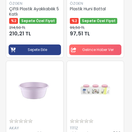
ÖZGEN
ÖZGEN
Çiftli Plastik Ayakkabılık 5
Plastik Huni Battal
Katlı
%2
Sepete Özel Fiyat
%2
Sepete Özel Fiyat
214,50 TL
99,50 TL
210,21 TL
97,51 TL
Sepete Ekle
Gelince Haber Ver
AKAY
TİTİZ