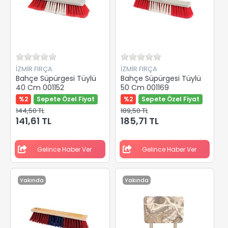
İZMİR FIRÇA
İZMİR FIRÇA
Bahçe Süpürgesi Tüylü
Bahçe Süpürgesi Tüylü
40 Cm 001152
50 Cm 001169
%2
Sepete Özel Fiyat
%2
Sepete Özel Fiyat
144,50 TL
189,50 TL
141,61 TL
185,71 TL
Gelince Haber Ver
Gelince Haber Ver
Yakında
Yakında