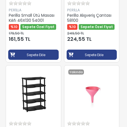
PERİLLA
PERİLLA
Perilla Small Ütü Masası
Perilla Alışveriş Çantası
Kılıfı 46X130 54001
58100
%10
Sepete Özel Fiyat
%10
Sepete Özel Fiyat
179,50 TL
249,50 TL
161,55 TL
224,55 TL
Sepete Ekle
Sepete Ekle
Yakında