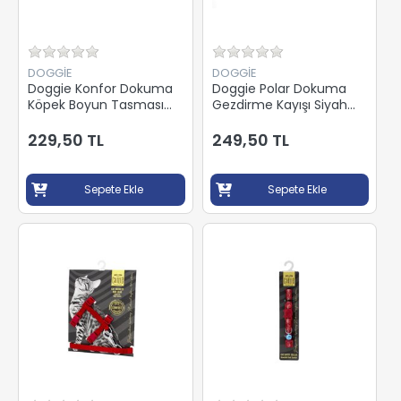
DOGGİE
DOGGİE
Doggie Konfor Dokuma
Doggie Polar Dokuma
Köpek Boyun Tasması
Gezdirme Kayışı Siyah
Siyah 2,5x42-50Cm
2x140Cm
DSBT2510LBLACK
PGZT20MBLACK
229,50 TL
249,50 TL
Sepete Ekle
Sepete Ekle