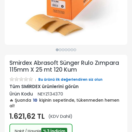
Smirdex Abrasoft Sünger Rulo Zımpara
115mm X 25 mt 120 Kum
Bu ürünü ilk değerlendiren siz olun
Tüm SMİRDEX ürünlerini görün
Ürün Kodu
NEYZ134370
🔥 Şuanda
10
kişinin sepetinde, tükenmeden hemen
al!
1.621,62 TL
(KDV Dahil)
Nakit / Havale
%3 İndirim