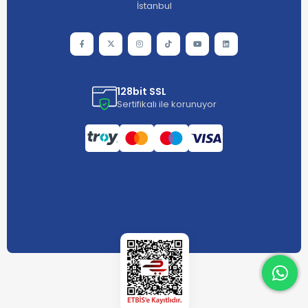
İstanbul
128bit SSL
Sertifikalı ile korunuyor
What
What