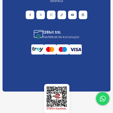
İstanbul
128bit SSL
Sertifikalı ile korunuyor
What
What