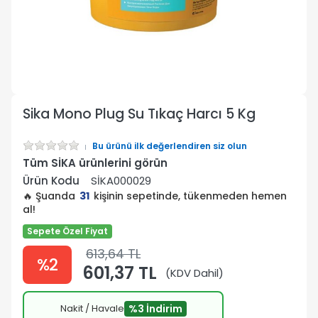
Sika Mono Plug Su Tıkaç Harcı 5 Kg
Bu ürünü ilk değerlendiren siz olun
Tüm SİKA ürünlerini görün
Ürün Kodu
SİKA000029
🔥 Şuanda
31
kişinin sepetinde, tükenmeden hemen
al!
Sepete Özel Fiyat
613,64 TL
%2
601,37 TL
(KDV Dahil)
Nakit / Havale
%3 İndirim