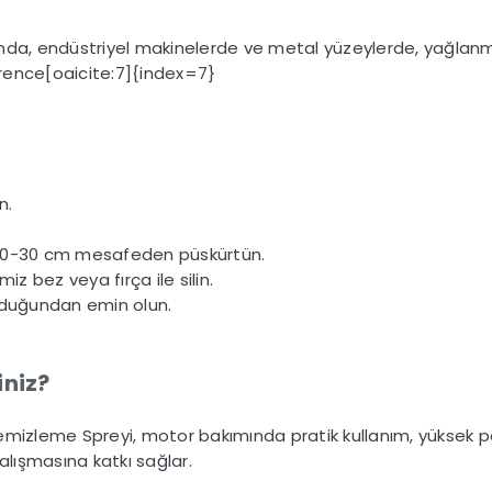
nda, endüstriyel makinelerde ve metal yüzeylerde, yağlanm
ference[oaicite:7]{index=7}
n.
 20-30 cm mesafeden püskürtün.
iz bez veya fırça ile silin.
olduğundan emin olun.
iniz?
emizleme Spreyi, motor bakımında pratik kullanım, yüksek p
alışmasına katkı sağlar.