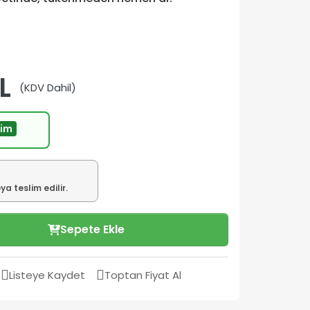
L
(KDV Dahil)
rim
a teslim edilir.
Sepete Ekle
Listeye Kaydet
Toptan Fiyat Al