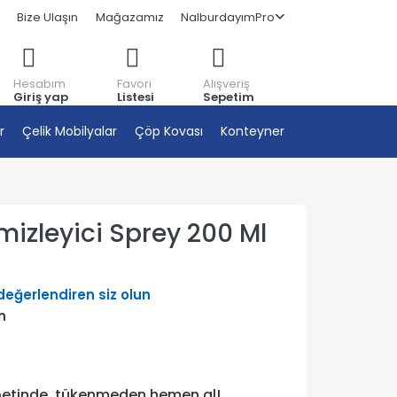
Bize Ulaşın
Mağazamız
NalburdayımPro
Hesabım
Favori
Alışveriş
Giriş yap
Listesi
Sepetim
r
Çelik Mobilyalar
Çöp Kovası
Konteyner
mizleyici Sprey 200 Ml
 değerlendiren siz olun
n
petinde, tükenmeden hemen al!