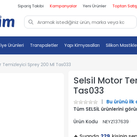
Sipariş Takibi
Kampanyalar
Yeni Ürünler
Toptan Satış
fiye Ürünleri
Transpaletler
Yapı Kimyasalları
Silikon Mastikle
or Temizleyici Sprey 200 Ml Tas033
Selsil Motor Te
Tas033
Bu ürünü ilk
Tüm SELSİL ürünlerini görü
Ürün Kodu
NEYZ137639
🔥 Şuanda
229
kişinin se