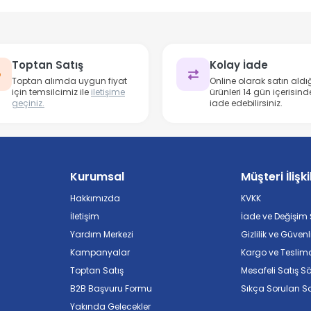
Toptan Satış
Kolay İade
Toptan alımda uygun fiyat
Online olarak satın aldığ
için temsilcimiz ile
iletişime
ürünleri 14 gün içerisind
geçiniz.
iade edebilirsiniz.
Kurumsal
Müşteri İlişki
Hakkımızda
KVKK
İletişim
İade ve Değişim Ş
Yardım Merkezi
Gizlilik ve Güvenl
Kampanyalar
Kargo ve Teslim
Toptan Satış
Mesafeli Satış S
B2B Başvuru Formu
Sıkça Sorulan So
Yakında Gelecekler