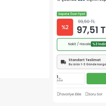
Sepete Özel Fiyat
99,50 TL
%2
97,51 T
Nakit / Havale
%3 İndi
Standart Teslimat
Bu ürün 1-3 Günde kargoy
1
Adet
Favoriye Ekle
Soru Sor