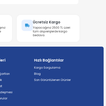
Ücretsiz Kargo
ınız
Yapacağınız 2500 TL üzeri
e
tüm alışverişlerde kargo
bedava.
leri
Hızlı Bağlantılar
Kargo Sorgulama
artları
Blog
ik
Son Görüntülenen Ürünler
at
özleşmesi
rular