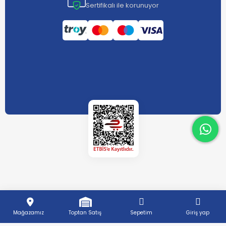
Sertifikalı ile korunuyor
What
What
Mağazamız
Toptan Satış
Sepetim
Giriş yap