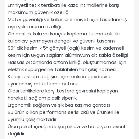
Emniyetli tetik tertibatı ile kaza ihtimallerine karşı
maksimum güvenlik özelliği
Motor güvenliği ve kullanıcı emniyeti için tasarlanmış
aşırı yük koruma özelliği
Ön destek kolu ve kauçuk kaplama tutma kolu ile
kullanıcıyı yormayan dengeli ve güvenli tasarım
90° dik kesim, 45° gönyeli (açılı) kesim ve kademeli
kesim için uygun sağlam alüminyum alt tabla özelliği
Hassas ortamlarda ortam kirliliği oluşturmaması için
elektrik süpürgesine takılabilen toz çıkış haznesi
Kolay testere değişimi için makina gövdesine
uyarlanmış mil kilitleme butonu
Olası tehlikelere karşı testere çevresini kaplayan
hareketli sağlam plasik siperlik
Ergonomik sağlam ve şık bez taşıma çantası
Bu ürün x-lion performans serisi akü ve ürünleri ile
uyumlu çalışmaktadır.
Ürün paket içeriğinde şarj cihazı ve batarya mevcut
değildir.