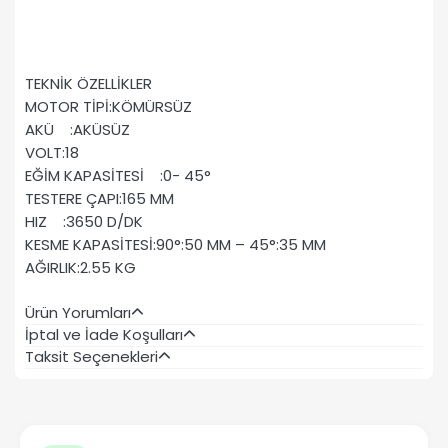
TEKNİK ÖZELLİKLER
MOTOR TİPİ:KÖMÜRSÜZ
AKÜ :AKÜSÜZ
VOLT:18
EĞİM KAPASİTESİ :0- 45°
TESTERE ÇAPI:165 MM
HIZ :3650 D/DK
KESME KAPASİTESİ:90°:50 MM – 45°:35 MM
AĞIRLIK:2.55 KG
Ürün Yorumları
İptal ve İade Koşulları
Taksit Seçenekleri