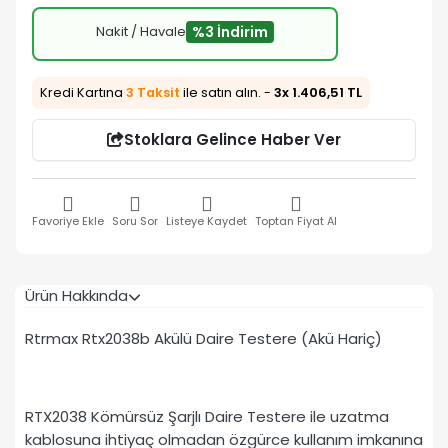
Nakit / Havale
%3 İndirim
Kredi Kartına
3 Taksit
ile satın alın. -
3x 1.406,51 TL
Stoklara Gelince Haber Ver
Favoriye Ekle
Soru Sor
Listeye Kaydet
Toptan Fiyat Al
Ürün Hakkında
Rtrmax Rtx2038b Akülü Daire Testere (Akü Hariç)
RTX2038 Kömürsüz Şarjlı Daire Testere ile uzatma
kablosuna ihtiyaç olmadan özgürce kullanım imkanına