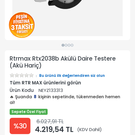
Rtrmax Rtx2038b Akülü Daire Testere
(Akü Hariç)
Bu ürünü ilk değerlendiren siz olun
Tüm RTR MAX ürünlerini görün
Ürün Kodu
NEYZ133313
🔥 Şuanda
8
kişinin sepetinde, tükenmeden hemen
al!
Sepete Özel Fiyat
6.027,91 TL
%30
4.219,54 TL
(KDV Dahil)