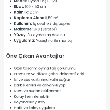
Model:
Oyma Taş B-120
Ebat:
100 x 50 cm
Kalınlık:
2 cm
Kaplama Alanı:
6,50 m²
Kullanım:
İç cephe / dış cephe
Malzeme:
EPS (Strafor)
Yüzey:
3D oyma taş dokusu
Uygulama:
Yapıştırıcı ile montaj
Öne Çıkan Avantajlar
Özel tasarım oyma taş görünümü
Premium ve dikkat çekici dekoratif etki
Isı ve ses yalıtımına katkı sağlar
Darbe emici ve dayanıklı yapı
Nem ve sudan etkilenmez
Kolay temizlenebilir
Boyanabilir yüzey
Hafif ve kolay uygulanır