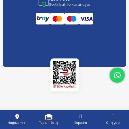
Sertifikalı ile korunuyor
What
What
Mağazamız
Toptan Satış
Sepetim
Giriş yap