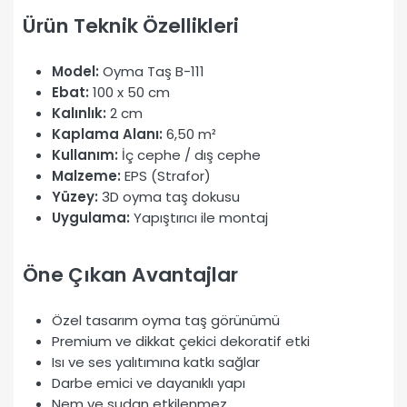
Ürün Teknik Özellikleri
Model:
Oyma Taş B-111
Ebat:
100 x 50 cm
Kalınlık:
2 cm
Kaplama Alanı:
6,50 m²
Kullanım:
İç cephe / dış cephe
Malzeme:
EPS (Strafor)
Yüzey:
3D oyma taş dokusu
Uygulama:
Yapıştırıcı ile montaj
Öne Çıkan Avantajlar
Özel tasarım oyma taş görünümü
Premium ve dikkat çekici dekoratif etki
Isı ve ses yalıtımına katkı sağlar
Darbe emici ve dayanıklı yapı
Nem ve sudan etkilenmez