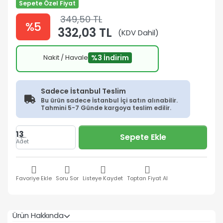
Sepete Özel Fiyat
349,50 TL
%5
332,03 TL
(KDV Dahil)
Nakit / Havale
%3 İndirim
Sadece İstanbul Teslim
Bu ürün sadece İstanbul İçi satın alınabilir.
Tahmini 5-7 Günde kargoya teslim edilir.
13
Sepete Ekle
Adet
Favoriye Ekle
Soru Sor
Listeye Kaydet
Toptan Fiyat Al
Ürün Hakkında