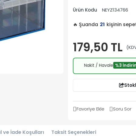
Ürün Kodu
NEYZ134766
🔥 Şuanda
21
kişinin sep
179,50 TL
(KDV
Nakit / Havale
%3 İndiri
Stok
Favoriye Ekle
Soru Sor
l ve İade Koşulları
Taksit Seçenekleri