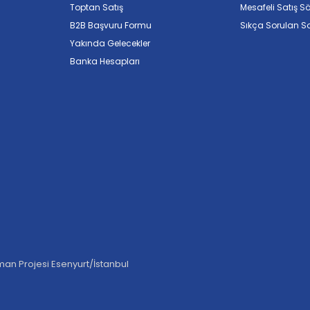
Toptan Satış
Mesafeli Satış S
B2B Başvuru Formu
Sıkça Sorulan So
Yakında Gelecekler
Banka Hesapları
an Projesi Esenyurt/İstanbul