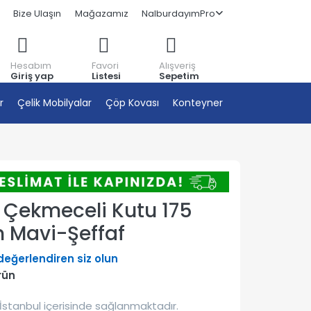
Bize Ulaşın
Mağazamız
NalburdayımPro
Hesabım
Favori
Alışveriş
Giriş yap
Listesi
Sepetim
r
Çelik Mobilyalar
Çöp Kovası
Konteyner
 Çekmeceli Kutu 175
 Mavi-Şeffaf
 değerlendiren siz olun
rün
İstanbul içerisinde sağlanmaktadır.