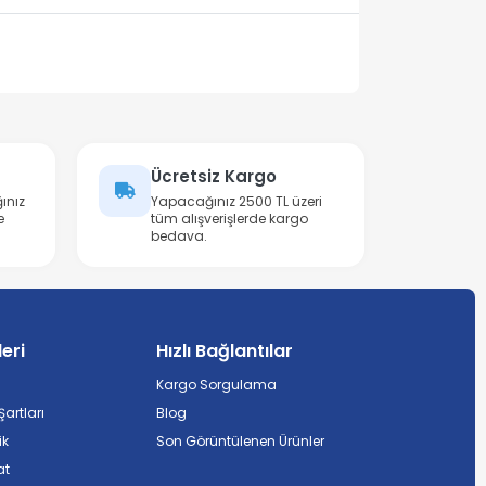
Ücretsiz Kargo
ınız
Yapacağınız 2500 TL üzeri
e
tüm alışverişlerde kargo
bedava.
leri
Hızlı Bağlantılar
Kargo Sorgulama
artları
Blog
ik
Son Görüntülenen Ürünler
at