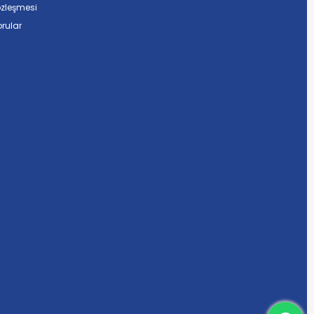
özleşmesi
rular