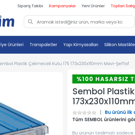
Sipariş Takibi
Kampanyalar
Yeni Ürünler
Toptan Satış
fiye Ürünleri
Transpaletler
Yapı Kimyasalları
Silikon Mastikle
embol Plastik Çekmeceli Kutu 175 173x230x110mm Mavi-Şeffaf
Sembol Plastik
173x230x110mm
Bu ürünü ilk
Tüm SEMBOL ürünlerini gö
Bu ürünün teslimatı sadece 