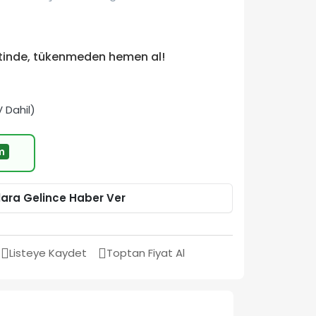
etinde, tükenmeden hemen al!
 Dahil)
m
lara Gelince Haber Ver
Listeye Kaydet
Toptan Fiyat Al