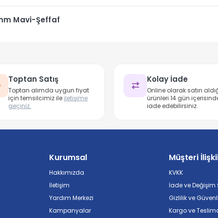
0mm Mavi-Şeffaf
Toptan Satış
Kolay İade
Toptan alımda uygun fiyat
Online olarak satın aldığ
için temsilcimiz ile
iletişime
ürünleri 14 gün içerisind
geçiniz.
iade edebilirsiniz.
Kurumsal
Müşteri İlişki
Hakkımızda
KVKK
İletişim
İade ve Değişim Ş
Yardım Merkezi
Gizlilik ve Güvenl
Kampanyalar
Kargo ve Teslim