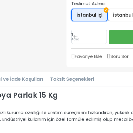
Teslimat Adresi
✓
İstanbul İçi
İstanbul
1
Adet
Favoriye Ekle
Soru Sor
l ve İade Koşulları
Taksit Seçenekleri
oya Parlak 15 Kg
ızlı kuruma özelliği ile üretim süreçlerini hızlandıran, yüks
ır. Endüstriyel kullanım için özel formüle edilmiş olup meta