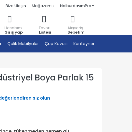
Bize Ulaşın
Mağazamız
NalburdayımPro
Hesabım
Favori
Alışveriş
Giriş yap
Listesi
Sepetim
r
Çelik Mobilyalar
Çöp Kovası
Konteyner
üstriyel Boya Parlak 15
 değerlendiren siz olun
etinde, tükenmeden hemen al!