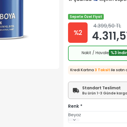
Sepete Özel Fiyat
4.399,50 TL
%2
4.311,5
Nakit / Havale
%3 İndi
Kredi Kartına
3 Taksit
ile satın 
Standart Teslimat
Bu ürün 1-3 Günde kargoy
Renk
Beyaz