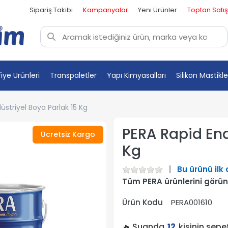
Sipariş Takibi
Kampanyalar
Yeni Ürünler
Toptan Satış
fiye Ürünleri
Transpaletler
Yapı Kimyasalları
Silikon Mastikle
üstriyel Boya Parlak 15 Kg
PERA Rapid End
Ücretsiz Kargo
Kg
Bu ürünü ilk
Tüm PERA ürünlerini görün
Ürün Kodu
PERA001610
🔥 Şuanda
12
kişinin sep