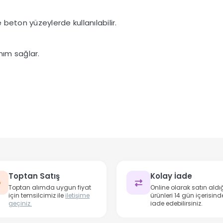
beton yüzeylerde kullanılabilir.
nım sağlar.
Toptan Satış
Kolay İade
Toptan alımda uygun fiyat
Online olarak satın aldığ
için temsilcimiz ile
iletişime
ürünleri 14 gün içerisind
geçiniz.
iade edebilirsiniz.