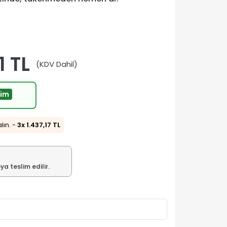
1 TL
(KDV Dahil)
rim
alın. -
3x 1.437,17 TL
a teslim edilir.