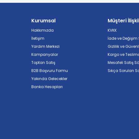
Kurumsal
Müşteri İlişki
Hakkımızda
KVKK
İletişim
İade ve Değişim Ş
Yardım Merkezi
Gizlilik ve Güvenl
Kampanyalar
Kargo ve Teslim
Toptan Satış
Mesafeli Satış S
B2B Başvuru Formu
Sıkça Sorulan So
Yakında Gelecekler
Banka Hesapları