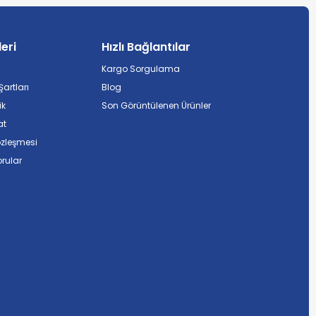
leri
Hızlı Bağlantılar
Kargo Sorgulama
artları
Blog
ik
Son Görüntülenen Ürünler
at
özleşmesi
rular