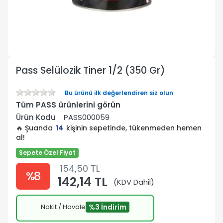
Pass Selülozik Tiner 1/2 (350 Gr)
Bu ürünü ilk değerlendiren siz olun
Tüm PASS ürünlerini görün
Ürün Kodu
PASS000059
🔥 Şuanda
14
kişinin sepetinde, tükenmeden hemen
al!
Sepete Özel Fiyat
154,50 TL
%8
142,14 TL
(KDV Dahil)
Nakit / Havale
%3 İndirim