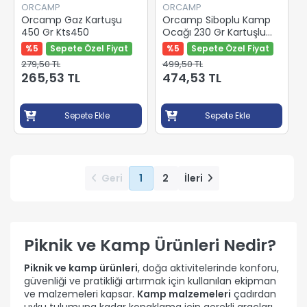
ORCAMP
ORCAMP
Orcamp Gaz Kartuşu
Orcamp Siboplu Kamp
450 Gr Kts450
Ocağı 230 Gr Kartuşlu
K192+230
%5
Sepete Özel Fiyat
%5
Sepete Özel Fiyat
279,50 TL
499,50 TL
265,53 TL
474,53 TL
Sepete Ekle
Sepete Ekle
Geri
1
2
İleri
Piknik ve Kamp Ürünleri Nedir?
Piknik ve kamp ürünleri
, doğa aktivitelerinde konforu,
güvenliği ve pratikliği artırmak için kullanılan ekipman
ve malzemeleri kapsar.
Kamp malzemeleri
çadırdan
uyku tulumuna kadar konaklama için gerekli araçları