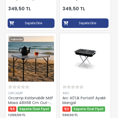
Çanta 1096
349,50 TL
349,50 TL
Sepete Ekle
Sepete Ekle
Yakında
ORCAMP
ARC
Orcamp Katlanabilir Mdf
Arc 40'Lik Portatif Ayaklı
Masa 48X68 Cm Out-
Mangal
2110
%5
Sepete Özel Fiyat
%3
Sepete Özel Fiyat
1.299,50 TL
599,50 TL