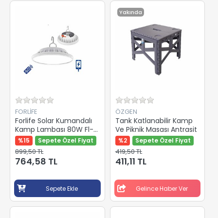
Yakında
FORLIFE
ÖZGEN
Forlife Solar Kumandalı
Tank Katlanabilir Kamp
Kamp Lambası 80W Fl-
Ve Piknik Masası Antrasit
3211
%15
Sepete Özel Fiyat
%2
Sepete Özel Fiyat
899,50 TL
419,50 TL
764,58 TL
411,11 TL
Sepete Ekle
Gelince Haber Ver