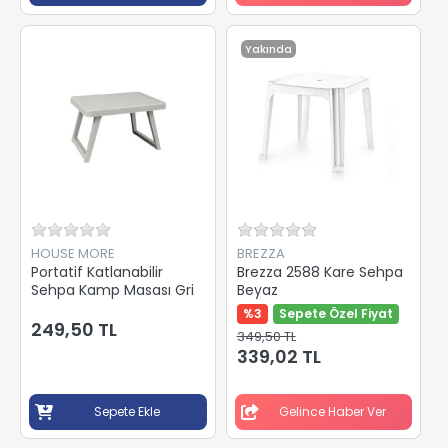
Yakında
HOUSE MORE
BREZZA
Portatif Katlanabilir
Brezza 2588 Kare Sehpa
Sehpa Kamp Masası Gri
Beyaz
%3
Sepete Özel Fiyat
249,50 TL
349,50 TL
339,02 TL
Sepete Ekle
Gelince Haber Ver