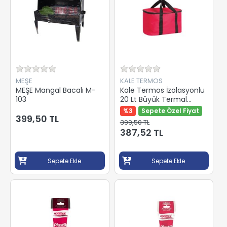
MEŞE
KALE TERMOS
MEŞE Mangal Bacalı M-
Kale Termos İzolasyonlu
103
20 Lt Büyük Termal
Çanta 1082
%3
Sepete Özel Fiyat
399,50 TL
399,50 TL
387,52 TL
Sepete Ekle
Sepete Ekle