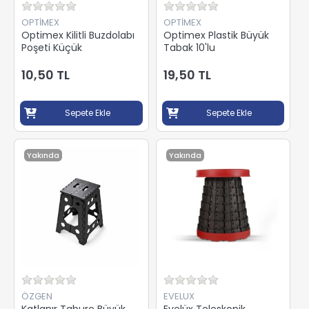
OPTİMEX
OPTİMEX
Optimex Kilitli Buzdolabı
Optimex Plastik Büyük
Poşeti Küçük
Tabak 10'lu
10,50 TL
19,50 TL
Sepete Ekle
Sepete Ekle
Yakında
Yakında
ÖZGEN
EVELUX
Katlanır Tabure Büyük
Evelüx Teleskopik