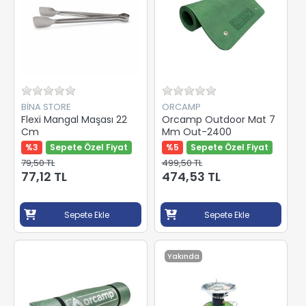
BİNA STORE
ORCAMP
Flexi Mangal Maşası 22
Orcamp Outdoor Mat 7
Cm
Mm Out-2400
%3
Sepete Özel Fiyat
%5
Sepete Özel Fiyat
79,50 TL
499,50 TL
77,12 TL
474,53 TL
Sepete Ekle
Sepete Ekle
Yakında