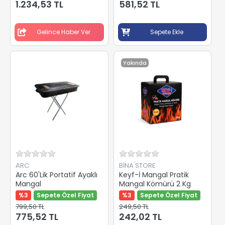
1.234,53 TL
581,52 TL
Gelince Haber Ver
Sepete Ekle
Yakında
ARC
BİNA STORE
Arc 60'Lik Portatif Ayaklı
Keyf-İ Mangal Pratik
Mangal
Mangal Kömürü 2 Kg
%3
Sepete Özel Fiyat
%3
Sepete Özel Fiyat
799,50 TL
249,50 TL
775,52 TL
242,02 TL