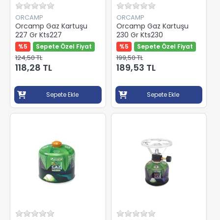
ORCAMP
ORCAMP
Orcamp Gaz Kartuşu
Orcamp Gaz Kartuşu
227 Gr Kts227
230 Gr Kts230
%5
Sepete Özel Fiyat
%5
Sepete Özel Fiyat
124,50 TL
199,50 TL
118,28 TL
189,53 TL
Sepete Ekle
Sepete Ekle