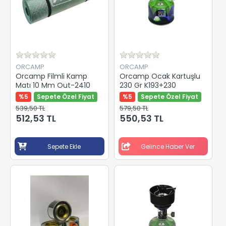
ORCAMP
ORCAMP
Orcamp Filmli Kamp
Orcamp Ocak Kartuşlu
Matı 10 Mm Out-2410
230 Gr K193+230
%5
Sepete Özel Fiyat
%5
Sepete Özel Fiyat
539,50 TL
579,50 TL
512,53 TL
550,53 TL
Sepete Ekle
Gelince Haber Ver