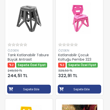
ÖZGEN
ÖZGEN
Tank Katlanabilir Tabure
Katlanabilir Çocuk
Büyük Antrasit
Koltuğu Pembe 323
%2
Sepete Özel Fiyat
%2
Sepete Özel Fiyat
249,50 TL
329,50 TL
244,51 TL
322,91 TL
Sepete Ekle
Sepete Ekle