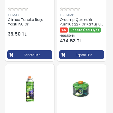
CLIMAX
ORCAMP
Climax Teneke Reşo
Orcamp Çakmaklı
Yakıtı 150 Gr
Pürmüz 227 Gr Kartuşlu
Cx500+227
%5
Sepete Özel Fiyat
39,50 TL
499,50 TL
474,53 TL
Sepete Ekle
Sepete Ekle