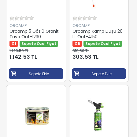
ORCAMP
ORCAMP
Orcamp 5 Gözlü Granit
Orcamp Kamp Duşu 20
Tava Out-1230
Lt Out-4150
%1
Sepete Özel Fiyat
%5
Sepete Özel Fiyat
1.149,50 TL
319,50 TL
1.142,53 TL
303,53 TL
Sepete Ekle
Sepete Ekle