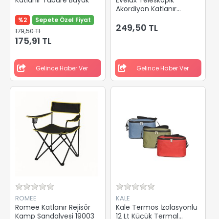
Akordiyon Katlanır
Tabure Kırmızı EVL20100
%2
Sepete Özel Fiyat
249,50 TL
179,50 TL
175,91 TL
Gelince Haber Ver
Gelince Haber Ver
ROMEE
KALE
Romee Katlanır Rejisör
Kale Termos İzolasyonlu
Kamp Sandalyesi 19003
12 Lt Küçük Termal