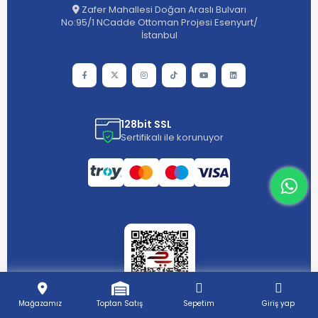
Zafer Mahallesi Doğan Araslı Bulvarı
No:95/1 NCadde Ottoman Projesi Esenyurt/
İstanbul
128bit SSL
Sertifikalı ile korunuyor
What
Mağazamız
Toptan Satış
Sepetim
Giriş yap