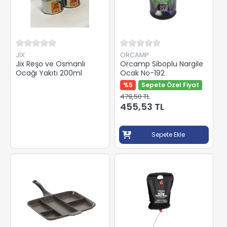
JİX
ORCAMP
Jix Reşo ve Osmanlı
Orcamp Siboplu Nargile
Ocağı Yakıtı 200ml
Ocak No-192
%5
Sepete Özel Fiyat
479,50 TL
455,53 TL
Sepete Ekle