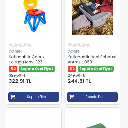
ÖZGEN
ÖZGEN
Katlanabilir Çocuk
Katlanabilir Hobi Sehpasi
Koltuğu Mavi 323
Antrasit 060
%2
Sepete Özel Fiyat
%2
Sepete Özel Fiyat
329,50 TL
249,50 TL
322,91 TL
244,51 TL
Sepete Ekle
Sepete Ekle