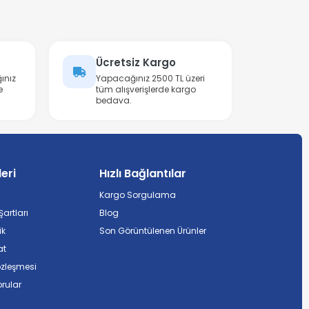
Ücretsiz Kargo
ınız
Yapacağınız 2500 TL üzeri
e
tüm alışverişlerde kargo
bedava.
leri
Hızlı Bağlantılar
Kargo Sorgulama
artları
Blog
ik
Son Görüntülenen Ürünler
at
özleşmesi
rular