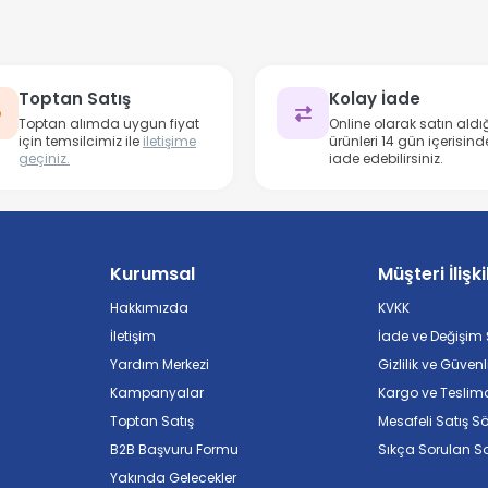
Toptan Satış
Kolay İade
Toptan alımda uygun fiyat
Online olarak satın aldığ
için temsilcimiz ile
iletişime
ürünleri 14 gün içerisind
geçiniz.
iade edebilirsiniz.
Kurumsal
Müşteri İlişki
Hakkımızda
KVKK
İletişim
İade ve Değişim Ş
Yardım Merkezi
Gizlilik ve Güvenl
Kampanyalar
Kargo ve Teslim
Toptan Satış
Mesafeli Satış S
B2B Başvuru Formu
Sıkça Sorulan So
Yakında Gelecekler