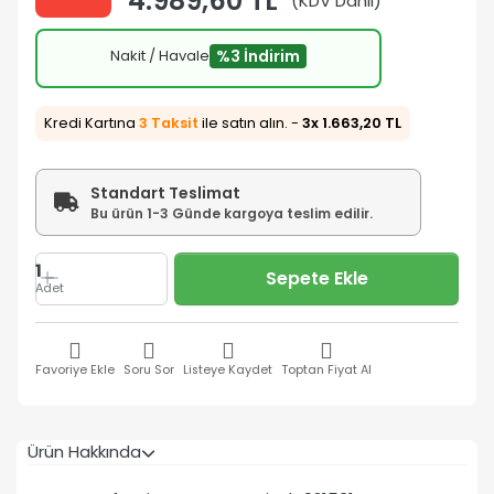
4.989,60 TL
(KDV Dahil)
Nakit / Havale
%3 İndirim
Kredi Kartına
3 Taksit
ile satın alın. -
3x 1.663,20 TL
Standart Teslimat
Bu ürün 1-3 Günde kargoya teslim edilir.
1
Sepete Ekle
Adet
Favoriye Ekle
Soru Sor
Listeye Kaydet
Toptan Fiyat Al
Ürün Hakkında