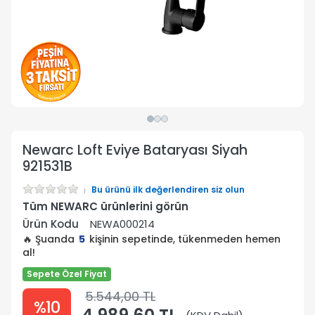
Newarc Loft Eviye Bataryası Siyah
921531B
Bu ürünü ilk değerlendiren siz olun
Tüm NEWARC ürünlerini görün
Ürün Kodu
NEWA000214
🔥 Şuanda
5
kişinin sepetinde, tükenmeden hemen
al!
Sepete Özel Fiyat
5.544,00 TL
%10