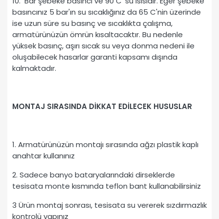
10. Bar şebeke basıncı ve 90 C' su ısısıdır. Eğer şebeke
basıncınız 5 bar'ın su sıcaklığınız da 65 C'nin üzerinde
ise uzun süre su basınç ve sıcaklıkta çalışma,
armatürünüzün ömrün kısaltacaktır. Bu nedenle
yüksek basınç, aşırı sıcak su veya donma nedeni ile
oluşabilecek hasarlar garanti kapsamı dışında
kalmaktadır.
MONTAJ SIRASINDA DİKKAT EDİLECEK HUSUSLAR
1. Armatürünüzün montajı sırasında ağzı plastik kaplı
anahtar kullanınız
2. Sadece banyo bataryalarındaki dirseklerde
tesisata monte kısmında teflon bant kullanabilirsiniz
3 Ürün montaj sonrası, tesisata su vererek sızdırmazlık
kontrolü yapınız