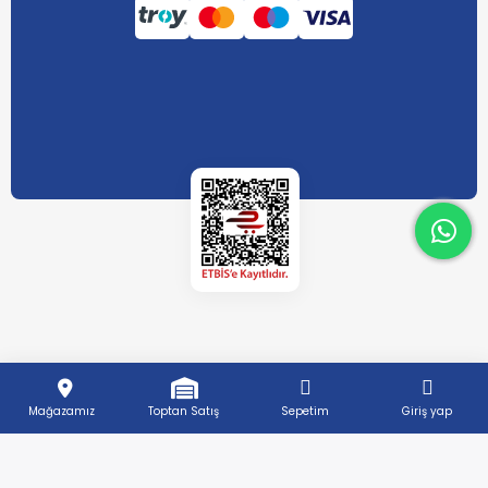
What
What
Mağazamız
Toptan Satış
Sepetim
Giriş yap