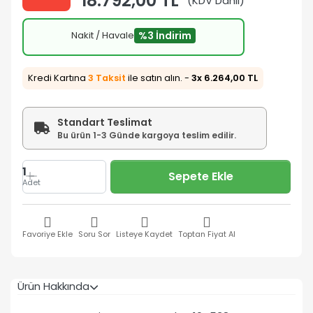
18.792,00 TL
(KDV Dahil)
Nakit / Havale
%3 İndirim
Kredi Kartına
3 Taksit
ile satın alın. -
3x 6.264,00 TL
Standart Teslimat
Bu ürün 1-3 Günde kargoya teslim edilir.
1
Sepete Ekle
Adet
Favoriye Ekle
Soru Sor
Listeye Kaydet
Toptan Fiyat Al
Ürün Hakkında