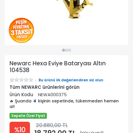
Newarc Hexa Eviye Bataryası Altın
104538
Bu ürünü ilk değerlendiren siz olun
Tüm NEWARC ürünlerini görün
Ürün Kodu
NEWA000375
🔥 Şuanda
4
kişinin sepetinde, tükenmeden hemen
al!
Sepete Özel Fiyat
20.880,00 TL
%10