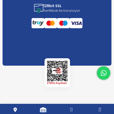
128bit SSL
Sertifikalı ile korunuyor
What
What