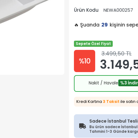
Ürün Kodu
NEWA000257
🔥 Şuanda
29
kişinin sep
Sepete Özel Fiyat
3.499,50 TL
%10
3.149,
Nakit / Havale
%3 İndi
Kredi Kartına
3 Taksit
ile satın 
Sadece İstanbul Tesl
Bu ürün sadece İstanbul İ
Tahmini 1-3 Günde kargoy