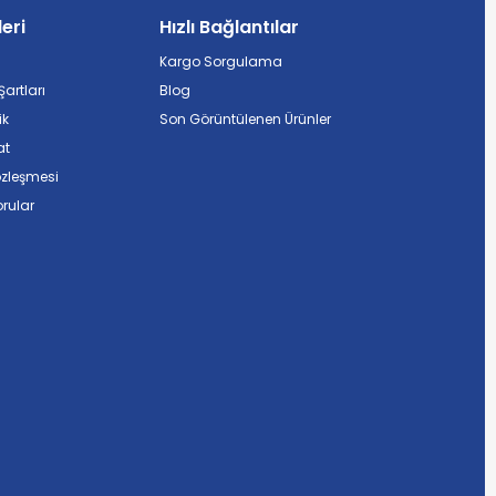
leri
Hızlı Bağlantılar
Kargo Sorgulama
artları
Blog
ik
Son Görüntülenen Ürünler
at
özleşmesi
rular