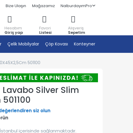
Bize Ulaşın
Mağazamız
NalburdayımPro
Hesabım
Favori
Alışveriş
Giriş yap
Listesi
Sepetim
r
Çelik Mobilyalar
Çöp Kovası
Konteyner
 100X45X2,5Cm 501100
i Lavabo Silver Slim
 501100
 değerlendiren siz olun
örün
İstanbul içerisinde sağlanmaktadır.