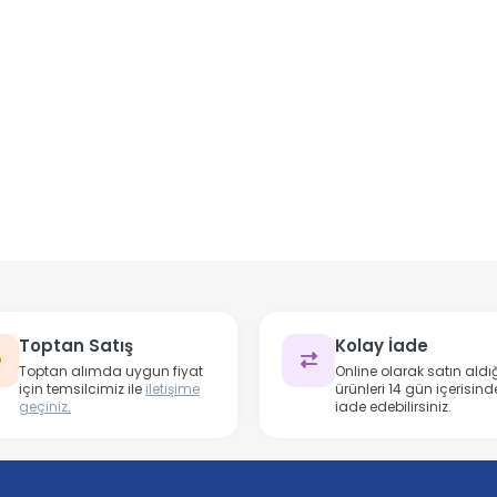
Toptan Satış
Kolay İade
Toptan alımda uygun fiyat
Online olarak satın aldığ
için temsilcimiz ile
iletişime
ürünleri 14 gün içerisind
geçiniz.
iade edebilirsiniz.