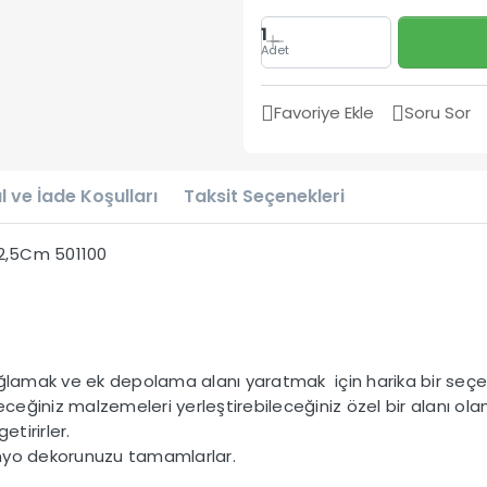
1
Adet
Favoriye Ekle
Soru Sor
l ve İade Koşulları
Taksit Seçenekleri
X2,5Cm 501100
ağlamak ve ek depolama alanı yaratmak için harika bir seçen
ceğiniz malzemeleri yerleştirebileceğiniz özel bir alanı olan
etirirler.
anyo dekorunuzu tamamlarlar.