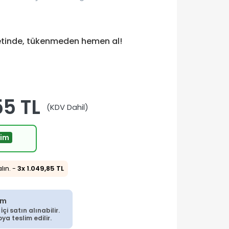
etinde, tükenmeden hemen al!
55 TL
(KDV Dahil)
rim
alın. -
3x 1.049,85 TL
im
çi satın alınabilir.
a teslim edilir.