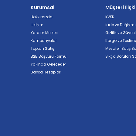
Kurumsal
Müşteri İlişki
Hakkımızda
KVKK
İletişim
İade ve Değişim Ş
Yardım Merkezi
Gizlilik ve Güvenl
Kampanyalar
Kargo ve Teslim
Toptan Satış
Mesafeli Satış S
B2B Başvuru Formu
Sıkça Sorulan So
Yakında Gelecekler
Banka Hesapları