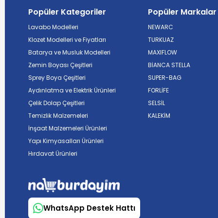
Popüler Kategoriler
Popüler Markalar
Lavabo Modelleri
NEWARC
Klozet Modelleri ve Fiyatları
TURKUAZ
Batarya ve Musluk Modelleri
MAXIFLOW
Zemin Boyası Çeşitleri
BİANCA STELLA
Sprey Boya Çeşitleri
SUPER-BAG
Aydınlatma ve Elektrik Ürünleri
FORLİFE
Çelik Dolap Çeşitleri
SELSİL
Temizlik Malzemeleri
KALEKİM
İnşaat Malzemeleri Ürünleri
Yapı Kimyasalları Ürünleri
Hırdavat Ürünleri
WhatsApp Destek Hattı