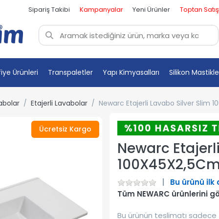
Sipariş Takibi
Kampanyalar
Yeni Ürünler
Toptan Satış
fiye Ürünleri
Transpaletler
Yapı Kimyasalları
Silikon Mastikle
abolar
Etajerli Lavabolar
Newarc Etajerli Lavabo Silver Slim
Ücretsiz Kargo
Newarc Etajerl
100X45X2,5Cm
Bu ürünü ilk
Tüm NEWARC ürünlerini g
Bu ürünün teslimatı sadece 