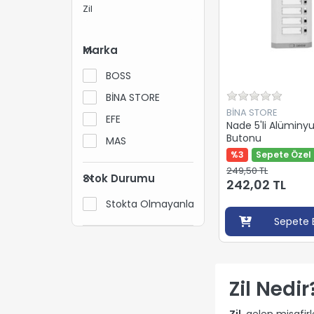
Zil
Marka
BOSS
BİNA STORE
BİNA STORE
EFE
Nade 5'li Alüminyu
Butonu
MAS
%3
Sepete Özel 
249,50 TL
Stok Durumu
242,02 TL
Stokta Olmayanları Gizle
Sepete 
Zil Nedir
Zil
, gelen misafir