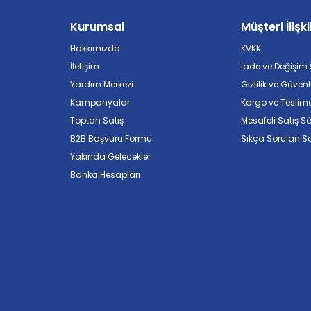
Kurumsal
Müşteri İlişki
Hakkımızda
KVKK
İletişim
İade ve Değişim Ş
Yardım Merkezi
Gizlilik ve Güvenl
Kampanyalar
Kargo ve Teslim
Toptan Satış
Mesafeli Satış S
B2B Başvuru Formu
Sıkça Sorulan So
Yakında Gelecekler
Banka Hesapları