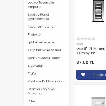
Led ve Tasarruflu
Ampuller
Spot ve Panel
Aydınlatmalar
Tavan Armatürleri
Projektör
Işıldak ve Fenerler
MAS
Mas 6'lı Zil Butonu
Grup Priz ve Aksesuar
Alüminyum
Şerit Ve Modül Ledler
37,50 TL
Sigortalar
Trafo
Sepete 
Kablo ve Kablo Kanalları
Uzatma Kablo ve
Makaraları
Piller