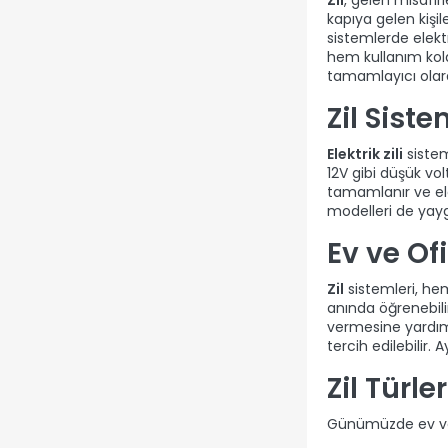
kapıya gelen kişi
sistemlerde elektr
hem kullanım kolay
tamamlayıcı olarak
Zil Sist
Elektrik zili
sistem
12V gibi düşük volt
tamamlanır ve elek
modelleri de yaygı
Ev ve Of
Zil
sistemleri, he
anında öğrenebilir
vermesine yardımc
tercih edilebilir.
Zil Türler
Günümüzde ev ve 