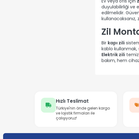
Ev veya ofis için
z
duyulabilirliği v
edilmelidir. Güven
kullanacaksanız, 
Zil Mont
Bir
kapı zili
sistem
kablo kullanmak, s
Elektrik zili
temizl
bakım, hem cihaz
Hızlı Teslimat
Türkiye'nin önde gelen kargo
ve lojistik firmaları ile
çalışıyoruz!