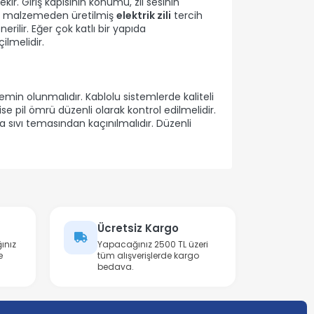
kir. Giriş kapısının konumu, zil sesinin
ıklı malzemeden üretilmiş
elektrik zili
tercih
erilir. Eğer çok katlı bir yapıda
ilmelidir.
emin olunmalıdır. Kablolu sistemlerde kaliteli
ise pil ömrü düzenli olarak kontrol edilmelidir.
a sıvı temasından kaçınılmalıdır. Düzenli
Ücretsiz Kargo
ınız
Yapacağınız 2500 TL üzeri
e
tüm alışverişlerde kargo
bedava.