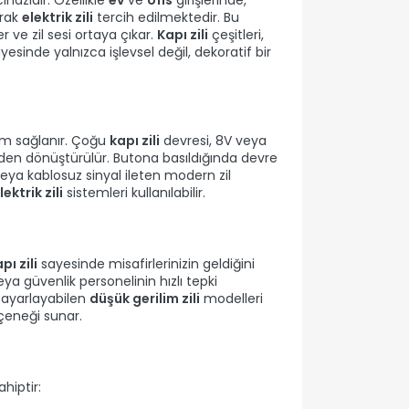
arak
elektrik zili
tercih edilmektedir. Bu
r ve zil sesi ortaya çıkar.
Kapı zili
çeşitleri,
esinde yalnızca işlevsel değil, dekoratif bir
anım sağlanır. Çoğu
kapı zili
devresi, 8V veya
den dönüştürülür. Butona basıldığında devre
n veya kablosuz sinyal ileten modern zil
lektrik zili
sistemleri kullanılabilir.
pı zili
sayesinde misafirlerinizin geldiğini
veya güvenlik personelinin hızlı tepki
i ayarlayabilen
düşük gerilim zili
modelleri
eçeneği sunar.
ahiptir: