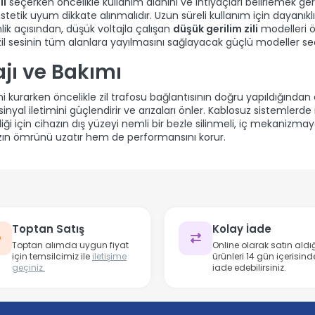
il
seçerken öncelikle kullanım alanını ve ihtiyaçları belirlemek gere
e estetik uyum dikkate alınmalıdır. Uzun süreli kullanım için dayan
lik açısından, düşük voltajla çalışan
düşük gerilim zili
modelleri ön
zil sesinin tüm alanlara yayılmasını sağlayacak güçlü modeller seç
ajı ve Bakımı
i kurarken öncelikle zil trafosu bağlantısının doğru yapıldığından 
inyal iletimini güçlendirir ve arızaları önler. Kablosuz sistemlerde 
iği için cihazın dış yüzeyi nemli bir bezle silinmeli, iç mekanizmay
ın ömrünü uzatır hem de performansını korur.
Toptan Satış
Kolay İade
Toptan alımda uygun fiyat
Online olarak satın aldığ
için temsilcimiz ile
iletişime
ürünleri 14 gün içerisind
geçiniz.
iade edebilirsiniz.