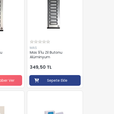
MAS
nu
Mas 9'lu Zil Butonu
Alüminyum
349,50 TL
aber Ver
Sepete Ekle