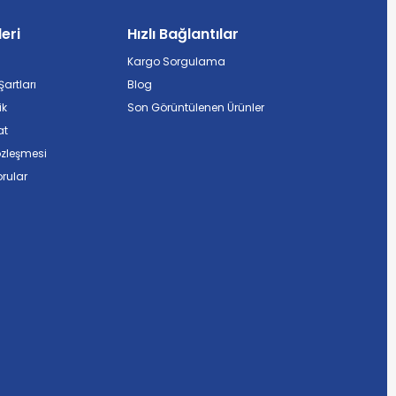
leri
Hızlı Bağlantılar
Kargo Sorgulama
artları
Blog
ik
Son Görüntülenen Ürünler
at
özleşmesi
rular