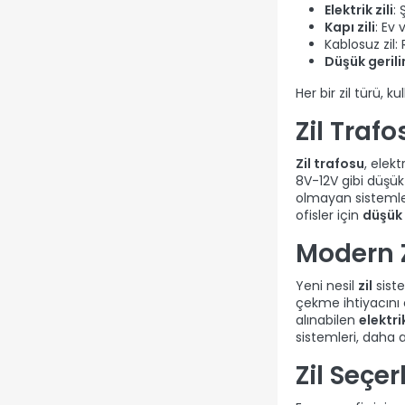
Elektrik zili
: 
Kapı zili
: Ev 
Kablosuz zil:
Düşük gerilim
Her bir zil türü, 
Zil Traf
Zil trafosu
, elekt
8V-12V gibi düşük
olmayan sistemler
ofisler için
düşük 
Modern Z
Yeni nesil
zil
siste
çekme ihtiyacını o
alınabilen
elektrik
sistemleri, daha 
Zil Seçe