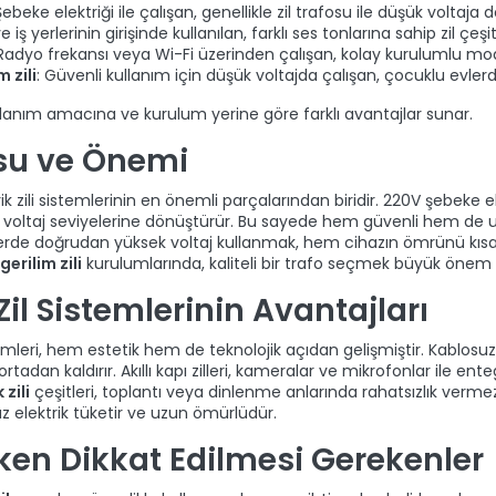
Şebeke elektriği ile çalışan, genellikle zil trafosu ile düşük voltaj
ve iş yerlerinin girişinde kullanılan, farklı ses tonlarına sahip zil çeşitl
 Radyo frekansı veya Wi-Fi üzerinden çalışan, kolay kurulumlu mod
 zili
: Güvenli kullanım için düşük voltajda çalışan, çocuklu evlerd
kullanım amacına ve kurulum yerine göre farklı avantajlar sunar.
osu ve Önemi
rik zili sistemlerinin en önemli parçalarından biridir. 220V şebeke ele
 voltaj seviyelerine dönüştürür. Bu sayede hem güvenli hem de u
de doğrudan yüksek voltaj kullanmak, hem cihazın ömrünü kısaltı
gerilim zili
kurulumlarında, kaliteli bir trafo seçmek büyük önem t
il Sistemlerinin Avantajları
mleri, hem estetik hem de teknolojik açıdan gelişmiştir. Kablosuz
rtadan kaldırır. Akıllı kapı zilleri, kameralar ve mikrofonlar ile ent
 zili
çeşitleri, toplantı veya dinlenme anlarında rahatsızlık vermez
az elektrik tüketir ve uzun ömürlüdür.
rken Dikkat Edilmesi Gerekenler