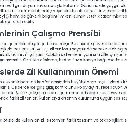
lerin varlığını duyurmak amacıyla kullanılır. Günümüzde yaygın ol
ik akımı, mekanik bir çekiç veya elektronik bir ses devresini tetikle
lığı hem de güvenli bağlantı imkânı sunar. Estetik tasarımları say
 da tercih edilir.
emlerinin Çalışma Prensibi
leri genellikle düşük gerilimle çalışır. Bu sayede güvenli bir kull
ajlarla beslenir. Bu voltaj,
zil trafosu
sayesinde şebeke elektriğin
trik akımı zili çalıştırır. Kablolu sistemlerin yanı sıra pille çalışa
nlaşmıştır. Özellikle ofislerde, birden fazla kapıya bağlı merkezi
e
islerde Zil Kullanımının Önemi
m güvenlik hem de konfor açısından büyük önem taşır. Evlerde
ka
siniz. Ofislerde ise giriş çıkış kontrolünü kolaylaştırır, resepsiyon 
ı olur. Sessiz çalışma ortamı gerektiren ofislerde, ses seviyesin
 Ayrıca farklı zil tonları, kullanıcıya ortamın durumuna uygun ses s
i
ofislerde kullanılan
zil
sistemleri farklı tasarım ve teknolojilere s