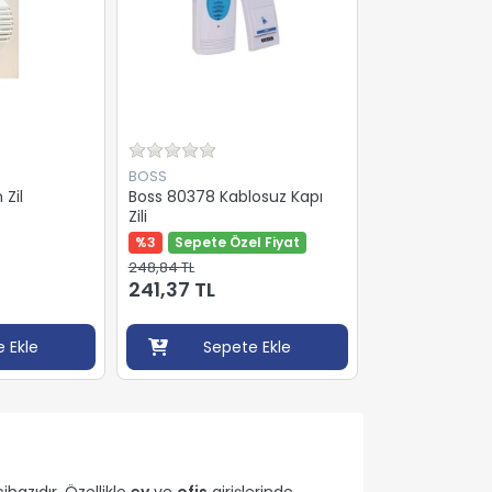
BOSS
Zil
Boss 80378 Kablosuz Kapı
Zili
%3
Sepete Özel Fiyat
248,84 TL
241,37 TL
 Ekle
Sepete Ekle
ihazıdır. Özellikle
ev
ve
ofis
girişlerinde,