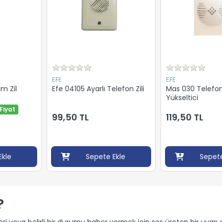
EFE
EFE
m Zil
Efe 04105 Ayarlı Telefon Zili
Mas 030 Telefon 
Yükseltici
Fiyat
99,50 TL
119,50 TL
Ekle
Sepete Ekle
Sepete
?
leri veya belirli bir durumu haber vermek için ses üreten bir uyarı c