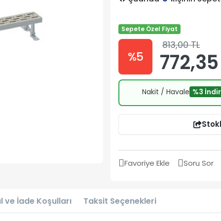
Sepete Özel Fiyat
813,00 TL
%5
772,35
Nakit / Havale
%3 İndi
Stok
Favoriye Ekle
Soru Sor
l ve İade Koşulları
Taksit Seçenekleri