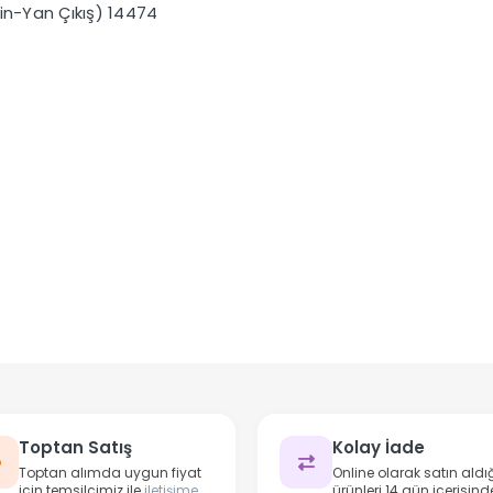
in-Yan Çıkış) 14474
Toptan Satış
Kolay İade
Toptan alımda uygun fiyat
Online olarak satın aldığ
için temsilcimiz ile
iletişime
ürünleri 14 gün içerisind