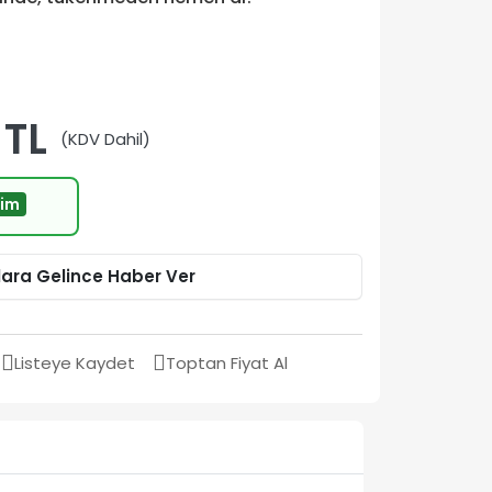
 TL
(KDV Dahil)
rim
lara Gelince Haber Ver
Listeye Kaydet
Toptan Fiyat Al