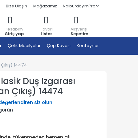
Bize Ulaşın
Mağazamız
NalburdayımPro
Hesabım
Favori
Alışveriş
Giriş yap
Listesi
Sepetim
r
Çelik Mobilyalar
Çöp Kovası
Konteyner
 Çıkış) 14474
lasik Duş Izgarası
n Çıkış) 14474
 değerlendiren siz olun
görün
tinde, tükenmeden hemen al!