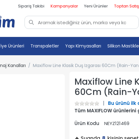
Sipariş Takibi
Kampanyalar
Yeni Ürünler
Toptan Satış
fiye Ürünleri
Transpaletler
Yapı Kimyasalları
Silikon Mastikle
naj Kanalları
Maxiflow Line Klasik Duş Izgarası 60Cm (Rain-Yan
Maxiflow Line K
60Cm (Rain-Ya
Bu ürünü ilk
Tüm MAXIFLOW ürünlerini 
Ürün Kodu
NEYZ121469
🔥 Şuanda
8
kişinin sepe