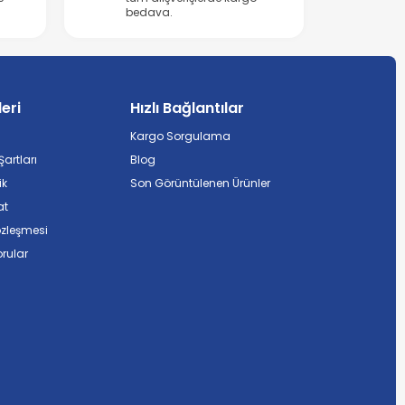
bedava.
leri
Hızlı Bağlantılar
Kargo Sorgulama
artları
Blog
ik
Son Görüntülenen Ürünler
at
özleşmesi
rular