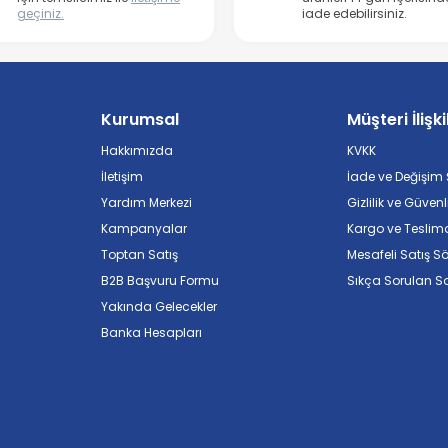
geçiniz.
iade edebilirsiniz.
Kurumsal
Müşteri İlişki
Hakkımızda
KVKK
İletişim
İade ve Değişim Ş
Yardım Merkezi
Gizlilik ve Güvenl
Kampanyalar
Kargo ve Teslim
Toptan Satış
Mesafeli Satış S
B2B Başvuru Formu
Sıkça Sorulan So
Yakında Gelecekler
Banka Hesapları