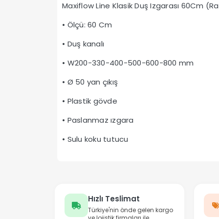
Maxiflow Line Klasik Duş Izgarası 60Cm (Ra
• Ölçü: 60 Cm
• Duş kanalı
• W200-330-400-500-600-800 mm
• Ø 50 yan çıkış
• Plastik gövde
• Paslanmaz ızgara
• Sulu koku tutucu
Hızlı Teslimat
Türkiye'nin önde gelen kargo
ve lojistik firmaları ile