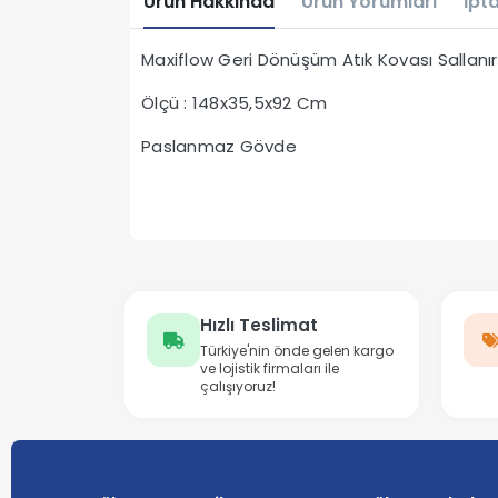
Ürün Hakkında
Ürün Yorumları
İpta
Maxiflow Geri Dönüşüm Atık Kovası Sallanı
Ölçü : 148x35,5x92 Cm
Paslanmaz Gövde
Hızlı Teslimat
Türkiye'nin önde gelen kargo
ve lojistik firmaları ile
çalışıyoruz!