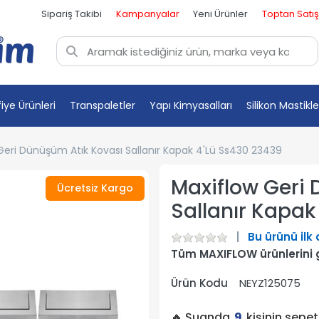
Sipariş Takibi
Kampanyalar
Yeni Ürünler
Toptan Satış
fiye Ürünleri
Transpaletler
Yapı Kimyasalları
Silikon Mastikle
Geri Dünüşüm Atık Kovası Sallanır Kapak 4'Lü Ss430 23439
Maxiflow Geri
Ücretsiz Kargo
Sallanır Kapak
Bu ürünü ilk
Tüm MAXIFLOW ürünlerini 
Ürün Kodu
NEYZ125075
🔥 Şuanda
9
kişinin sepe