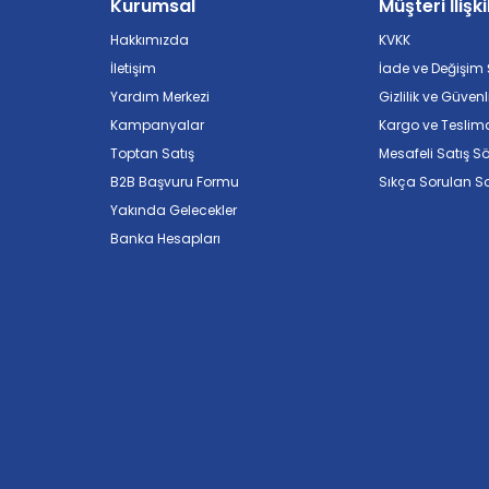
Kurumsal
Müşteri İlişki
Hakkımızda
KVKK
İletişim
İade ve Değişim Ş
Yardım Merkezi
Gizlilik ve Güvenl
Kampanyalar
Kargo ve Teslim
Toptan Satış
Mesafeli Satış S
B2B Başvuru Formu
Sıkça Sorulan So
Yakında Gelecekler
Banka Hesapları