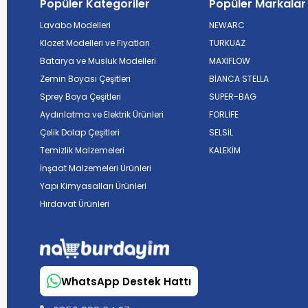
Popüler Kategoriler
Popüler Markalar
Lavabo Modelleri
NEWARC
Klozet Modelleri ve Fiyatları
TURKUAZ
Batarya ve Musluk Modelleri
MAXIFLOW
Zemin Boyası Çeşitleri
BİANCA STELLA
Sprey Boya Çeşitleri
SUPER-BAG
Aydınlatma ve Elektrik Ürünleri
FORLİFE
Çelik Dolap Çeşitleri
SELSİL
Temizlik Malzemeleri
KALEKİM
İnşaat Malzemeleri Ürünleri
Yapı Kimyasalları Ürünleri
Hırdavat Ürünleri
WhatsApp Destek Hattı