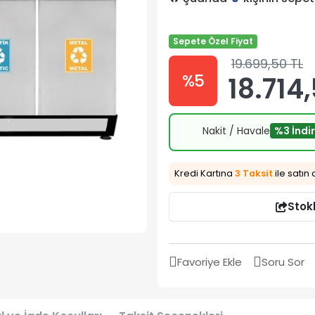
Sepete Özel Fiyat
19.699,50 TL
%5
18.714
Nakit / Havale
%3 İndi
Kredi Kartına
3 Taksit
ile satın 
Stok
Favoriye Ekle
Soru Sor