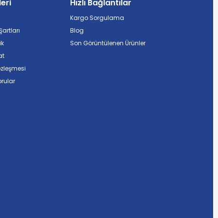
leri
Hızlı Bağlantılar
Kargo Sorgulama
artları
Blog
ik
Son Görüntülenen Ürünler
at
özleşmesi
rular