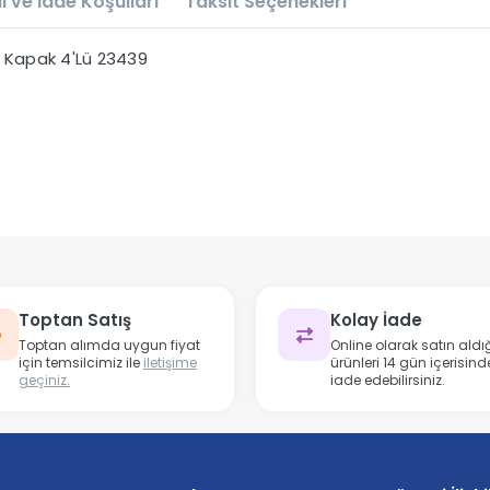
l ve İade Koşulları
Taksit Seçenekleri
r Kapak 4'Lü 23439
Toptan Satış
Kolay İade
Toptan alımda uygun fiyat
Online olarak satın aldığ
için temsilcimiz ile
iletişime
ürünleri 14 gün içerisind
geçiniz.
iade edebilirsiniz.