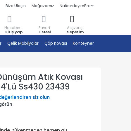
Bize Ulaşın
Mağazamız
NalburdayımPro
Hesabım
Favori
Alışveriş
Giriş yap
Listesi
Sepetim
r
Çelik Mobilyalar
Çöp Kovası
Konteyner
 Dünüşüm Atık Kovası
 4'Lü Ss430 23439
 değerlendiren siz olun
görün
tinde, tükenmeden hemen al!