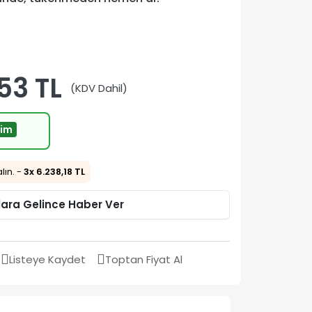
,53 TL
(KDV Dahil)
rim
alın. -
3x 6.238,18 TL
lara Gelince Haber Ver
Listeye Kaydet
Toptan Fiyat Al