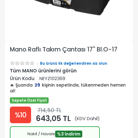
Mano Raflı Takım Çantası 17'' Bl.O-17
Bu ürünü ilk değerlendiren siz olun
Tüm MANO ürünlerini görün
Ürün Kodu
NEYZ102369
🔥 Şuanda
29
kişinin sepetinde, tükenmeden hemen
al!
Sepete Özel Fiyat
714,50 TL
%10
643,05 TL
(KDV Dahil)
Nakit / Havale
%3 İndirim