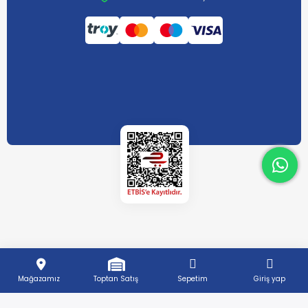
What
What
Mağazamız
Toptan Satış
Sepetim
Giriş yap