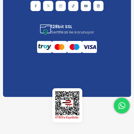
128bit SSL
Sertifikalı ile korunuyor
What
What