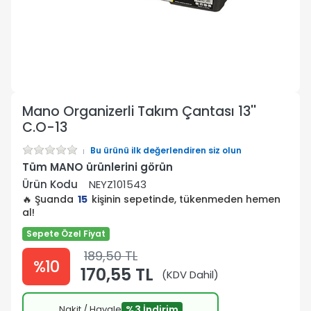
Mano Organizerli Takım Çantası 13''
C.O-13
Bu ürünü ilk değerlendiren siz olun
Tüm MANO ürünlerini görün
Ürün Kodu
NEYZ101543
🔥 Şuanda
15
kişinin sepetinde, tükenmeden hemen
al!
Sepete Özel Fiyat
189,50 TL
%10
170,55 TL
(KDV Dahil)
Nakit / Havale
%3 İndirim