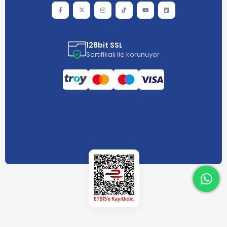
128bit SSL
Sertifikalı ile korunuyor
What
What