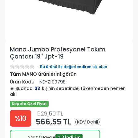
Mano Jumbo Profesyonel Takım
Çantası 19'' Jpt-19
Bu ürünü ilk değerlendiren siz olun
Tüm MANO ürünlerini görün
Ürün Kodu
NEYZ109798
🔥 Şuanda
33
kişinin sepetinde, tükenmeden hemen
al!
Sepete Özel Fiyat
629,50 TL
%10
566,55 TL
(KDV Dahil)
Nakit / Havale
%3 İndirim