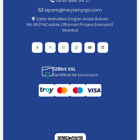
0850 888 34 27
siparis@neyzenyapi.com
Zafer Mahallesi Doğan Araslı Bulvarı
No:95/1 NCadde Ottoman Projesi Esenyurt/
İstanbul
128bit SSL
Sertifikalı ile korunuyor