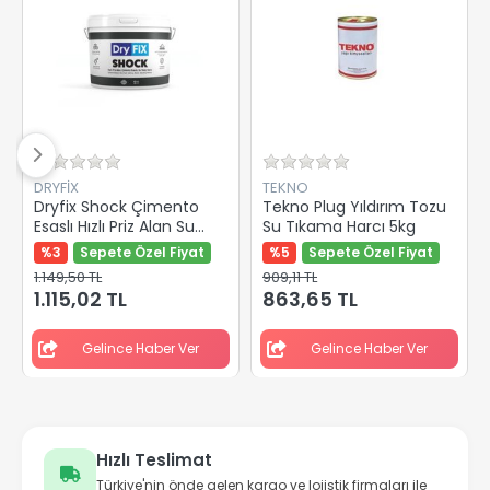
DRYFİX
TEKNO
Dryfix Shock Çimento
Tekno Plug Yıldırım Tozu
Esaslı Hızlı Priz Alan Su
Su Tıkama Harcı 5kg
Tıkaç Harcı 5 Kg
%3
Sepete Özel Fiyat
%5
Sepete Özel Fiyat
1.149,50 TL
909,11 TL
1.115,02 TL
863,65 TL
Gelince Haber Ver
Gelince Haber Ver
Hızlı Teslimat
Türkiye'nin önde gelen kargo ve lojistik firmaları ile