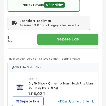
Nakit / Havale
%3 İndirim
Standart Teslimat
Bu ürün 1-3 Günde kargoya teslim edilir.
1
Sepete Ekle
Adet
Favoriye Ekle
Soru Sor
Listeye Kaydet
Toptan Fiyat Al
Birlikte Satın Alın
DRYFİX
Dryfix Shock Çimento Esaslı Hızlı Priz Alan
Su Tıkaç Harcı 5 Kg
1.115,02 TL
Sepete Ekle
Diğer Uyumlu Ürünler (3)