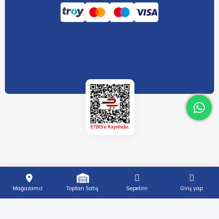
What
What
Mağazamız
Toptan Satış
Sepetim
Giriş yap