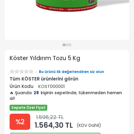
Köster Yıldırım Tozu 5 Kg
Bu ürünü ilk değerlendiren siz olun
Tüm KÖSTER ürünlerini görün
Ürün Kodu
KOST000001
🔥 Şuanda
28
kişinin sepetinde, tükenmeden hemen
al!
Sepete Özel Fiyat
1.596,22 TL
%2
1.564,30 TL
(KDV Dahil)