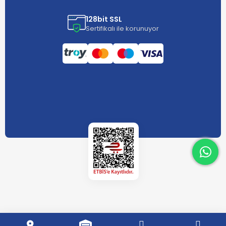
128bit SSL
Sertifikalı ile korunuyor
What
What