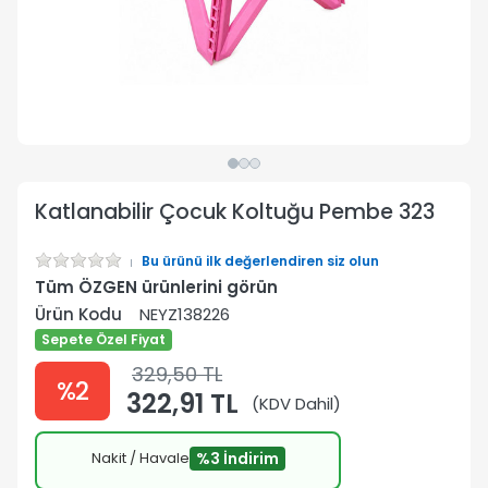
Katlanabilir Çocuk Koltuğu Pembe 323
Bu ürünü ilk değerlendiren siz olun
Tüm ÖZGEN ürünlerini görün
Ürün Kodu
NEYZ138226
Sepete Özel Fiyat
329,50 TL
%2
322,91 TL
(KDV Dahil)
Nakit / Havale
%3 İndirim