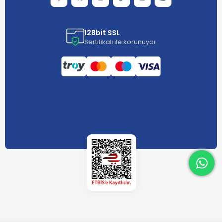
128bit SSL
Sertifikalı ile korunuyor
What
What