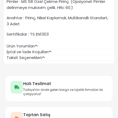
Pimler : MS 58 Özel Çekme Pirinç. (Opsiyonel: Pimler
delinmeye mukavim çelik. HRc 60.)
Anahtar : Pirinç, Nikel Kaplamalı, Multikanallı Standart,
3 Adet
Sertifikalar : TS EN1303
Ürün Yorumları
İptal ve İade Koşulları
Taksit Seçenekleri
Hızlı Teslimat
Türkiye'nin önde gelen kargo ve lojistik firmaları ile
çalışıyoruz!
Toptan Satış