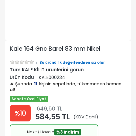
Kale 164 Gnc Barel 83 mm Nikel
Bu ürünü ilk değerlendiren siz olun
Tüm KALE KİLİT ürünlerini görün
Ürün Kodu
KALE000234
🔥 Şuanda
11
kişinin sepetinde, tükenmeden hemen
al!
Sepete Özel Fiyat
649,50 TL
%10
584,55 TL
(KDV Dahil)
Nakit / Havale
%3 İndirim