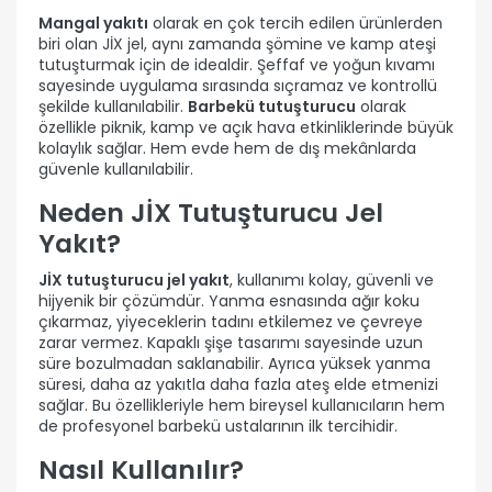
Mangal yakıtı
olarak en çok tercih edilen ürünlerden
biri olan JİX jel, aynı zamanda şömine ve kamp ateşi
tutuşturmak için de idealdir. Şeffaf ve yoğun kıvamı
sayesinde uygulama sırasında sıçramaz ve kontrollü
şekilde kullanılabilir.
Barbekü tutuşturucu
olarak
özellikle piknik, kamp ve açık hava etkinliklerinde büyük
kolaylık sağlar. Hem evde hem de dış mekânlarda
güvenle kullanılabilir.
Neden JİX Tutuşturucu Jel
Yakıt?
JİX tutuşturucu jel yakıt
, kullanımı kolay, güvenli ve
hijyenik bir çözümdür. Yanma esnasında ağır koku
çıkarmaz, yiyeceklerin tadını etkilemez ve çevreye
zarar vermez. Kapaklı şişe tasarımı sayesinde uzun
süre bozulmadan saklanabilir. Ayrıca yüksek yanma
süresi, daha az yakıtla daha fazla ateş elde etmenizi
sağlar. Bu özellikleriyle hem bireysel kullanıcıların hem
de profesyonel barbekü ustalarının ilk tercihidir.
Nasıl Kullanılır?