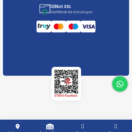
128bit SSL
Sertifikalı ile korunuyor
What
What