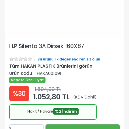
H.P Silenta 3A Dirsek 160X87
Bu ürünü ilk değerlendiren siz olun
Tüm HAKAN PLASTİK ürünlerini görün
Ürün Kodu
HAKA001091
Sepete Özel Fiyat
1.504,00 TL
%30
1.052,80 TL
(KDV Dahil)
Nakit / Havale
%3 İndirim