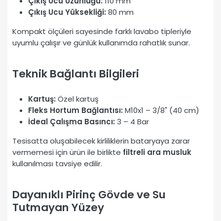
Çıkış Ucu Uzunluğu:
110 mm
Çıkış Ucu Yüksekliği:
80 mm
Kompakt ölçüleri sayesinde farklı lavabo tipleriyle
uyumlu çalışır ve günlük kullanımda rahatlık sunar.
Teknik Bağlantı Bilgileri
Kartuş:
Özel kartuş
Fleks Hortum Bağlantısı:
M10x1 – 3/8" (40 cm)
İdeal Çalışma Basıncı:
3 – 4 Bar
Tesisatta oluşabilecek kirliliklerin bataryaya zarar
vermemesi için ürün ile birlikte
filtreli ara musluk
kullanılması tavsiye edilir.
Dayanıklı Pirinç Gövde ve Su
Tutmayan Yüzey