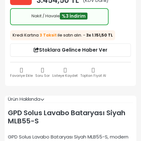
3.454,50 TL
(KDV Dahil)
Nakit / Havale
%3 İndirim
Kredi Kartına
3 Taksit
ile satın alın. -
3x 1.151,50 TL
Stoklara Gelince Haber Ver
Favoriye Ekle
Soru Sor
Listeye Kaydet
Toptan Fiyat Al
Ürün Hakkında
GPD Solus Lavabo Bataryası Siyah
MLB55-S
GPD Solus Lavabo Bataryası Siyah MLB55-S, modern