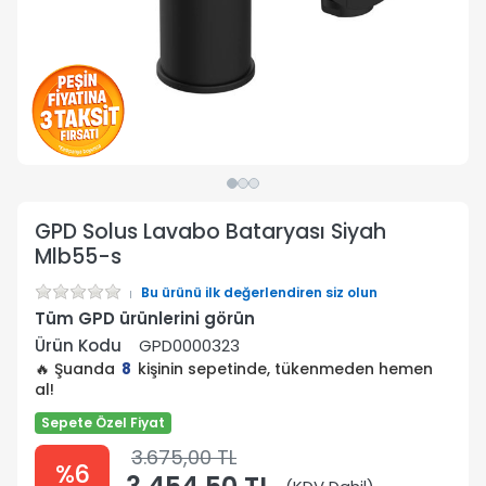
GPD Solus Lavabo Bataryası Siyah
Mlb55-s
Bu ürünü ilk değerlendiren siz olun
Tüm GPD ürünlerini görün
Ürün Kodu
GPD0000323
🔥 Şuanda
8
kişinin sepetinde, tükenmeden hemen
al!
Sepete Özel Fiyat
3.675,00 TL
%6