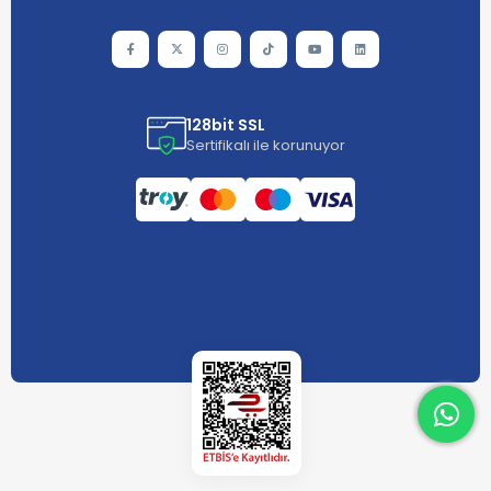
128bit SSL
Sertifikalı ile korunuyor
What
What