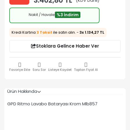
3.402,80 TL
(KDV Dahil)
Nakit / Havale
%3 İndirim
Kredi Kartına
3 Taksit
ile satın alın. -
3x 1.134,27 TL
Stoklara Gelince Haber Ver
Favoriye Ekle
Soru Sor
Listeye Kaydet
Toptan Fiyat Al
Ürün Hakkında
GPD Ritmo Lavabo Bataryası Krom Mlb857