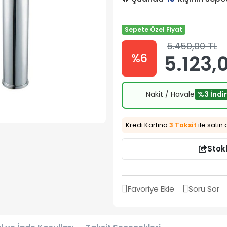
Sepete Özel Fiyat
5.450,00 TL
%6
5.123,
Nakit / Havale
%3 İndi
Kredi Kartına
3 Taksit
ile satın 
Stok
Favoriye Ekle
Soru Sor