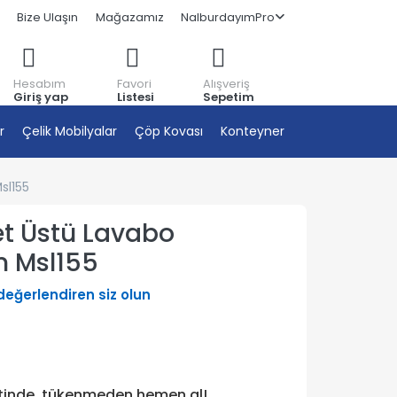
Bize Ulaşın
Mağazamız
NalburdayımPro
Hesabım
Favori
Alışveriş
Giriş yap
Listesi
Sepetim
r
Çelik Mobilyalar
Çöp Kovası
Konteyner
sl155
et Üstü Lavabo
m Msl155
 değerlendiren siz olun
etinde, tükenmeden hemen al!