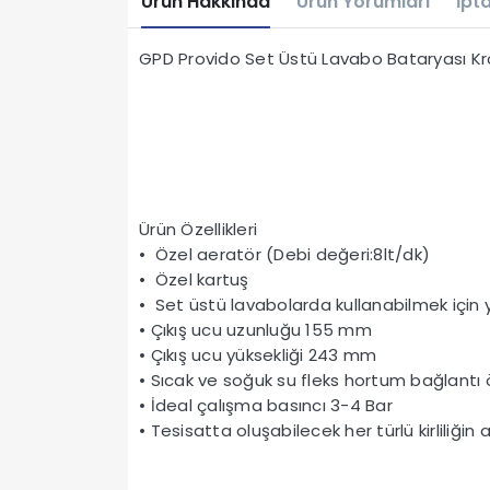
Ürün Hakkında
Ürün Yorumları
İpta
GPD Provido Set Üstü Lavabo Bataryası K
Ürün Özellikleri
• Özel aeratör (Debi değeri:8lt/dk)
• Özel kartuş
• Set üstü lavabolarda kullanabilmek için
• Çıkış ucu uzunluğu 155 mm
• Çıkış ucu yüksekliği 243 mm
• Sıcak ve soğuk su fleks hortum bağlantı 
• İdeal çalışma basıncı 3-4 Bar
• Tesisatta oluşabilecek her türlü kirliliğin 