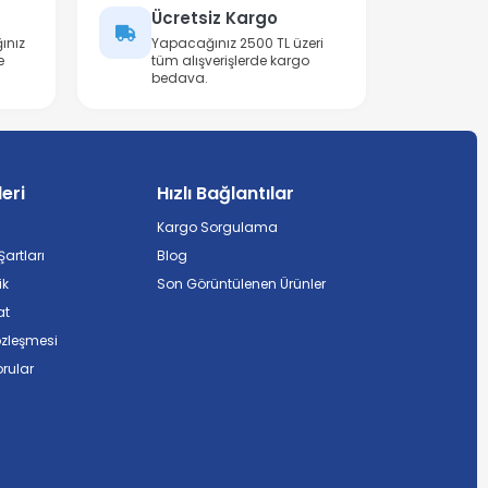
Ücretsiz Kargo
ınız
Yapacağınız 2500 TL üzeri
e
tüm alışverişlerde kargo
bedava.
leri
Hızlı Bağlantılar
Kargo Sorgulama
artları
Blog
ik
Son Görüntülenen Ürünler
at
özleşmesi
rular