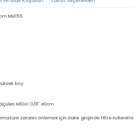
l ve İade Koşulları
Taksit Seçenekleri
rom Msl155
 yüksek boy
ölçüleri M10x1-3/8" 40cm
armatüre zararını önlemek için daire girişinde filtre kullanılma