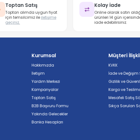
Toptan Satış
Kolay İade
Toptan alımda uygun fiyat
Online olarak satın aldığ
için temsilcimiz ile
iletişime
ürünleri 14 gün içerisind
geçiniz.
iade edebilirsiniz.
Kurumsal
Müşteri İlişki
Hakkımızda
KVKK
İletişim
İade ve Değişim Ş
Yardım Merkezi
Gizlilik ve Güvenl
Kampanyalar
Kargo ve Teslim
Toptan Satış
Mesafeli Satış S
B2B Başvuru Formu
Sıkça Sorulan So
Yakında Gelecekler
Banka Hesapları