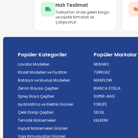
Hızlı Teslimat
Türkiye'nin önde gelen kargo
ve lojistik firmaları ile
çalışıyoruz!
Popüler Kategoriler
Popüler Markalar
Lavabo Modelleri
NEWARC
Klozet Modelleri ve Fiyatları
TURKUAZ
Batarya ve Musluk Modelleri
MAXIFLOW
Zemin Boyası Çeşitleri
BİANCA STELLA
Sprey Boya Çeşitleri
SUPER-BAG
Aydınlatma ve Elektrik Ürünleri
FORLİFE
Çelik Dolap Çeşitleri
SELSİL
Temizlik Malzemeleri
KALEKİM
İnşaat Malzemeleri Ürünleri
Yapı Kimyasalları Ürünleri