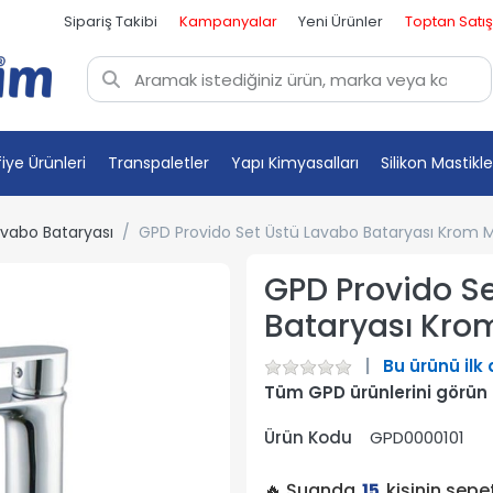
Sipariş Takibi
Kampanyalar
Yeni Ürünler
Toptan Satış
fiye Ürünleri
Transpaletler
Yapı Kimyasalları
Silikon Mastikle
vabo Bataryası
GPD Provido Set Üstü Lavabo Bataryası Krom M
GPD Provido S
Bataryası Kro
Bu ürünü ilk
Tüm GPD ürünlerini görün
Ürün Kodu
GPD0000101
🔥 Şuanda
15
kişinin sep