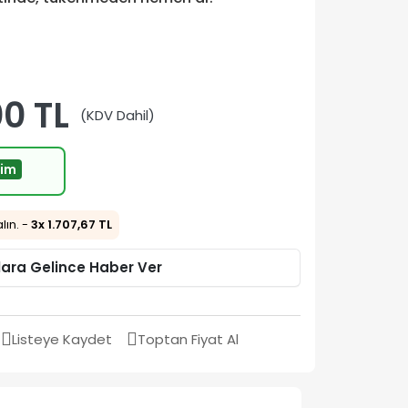
00 TL
(KDV Dahil)
rim
alın. -
3x 1.707,67 TL
lara Gelince Haber Ver
Listeye Kaydet
Toptan Fiyat Al