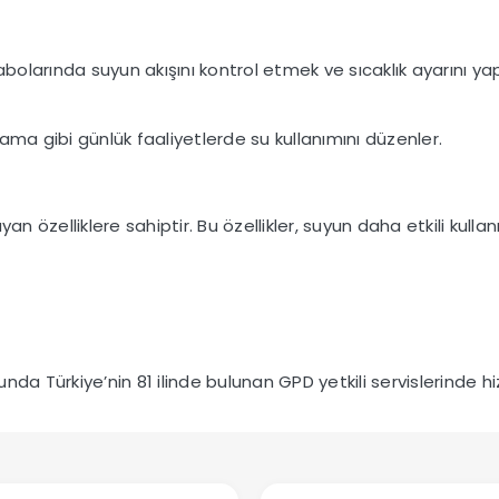
olarında suyun akışını kontrol etmek ve sıcaklık ayarını ya
alama gibi günlük faaliyetlerde su kullanımını düzenler.
an özelliklere sahiptir. Bu özellikler, suyun daha etkili kulla
da Türkiye’nin 81 ilinde bulunan GPD yetkili servislerinde hiz