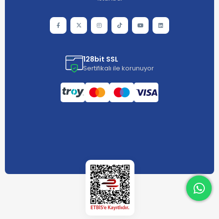
128bit SSL
Sertifikalı ile korunuyor
What
What