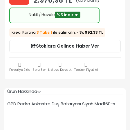
2.976,98 TL
(KDV Dahil)
Nakit / Havale
%3 İndirim
Kredi Kartına
3 Taksit
ile satın alın. -
3x 992,33 TL
Stoklara Gelince Haber Ver
Favoriye Ekle
Soru Sor
Listeye Kaydet
Toptan Fiyat Al
Ürün Hakkında
GPD Pedra Ankastre Duş Bataryası Siyah Mad160-s