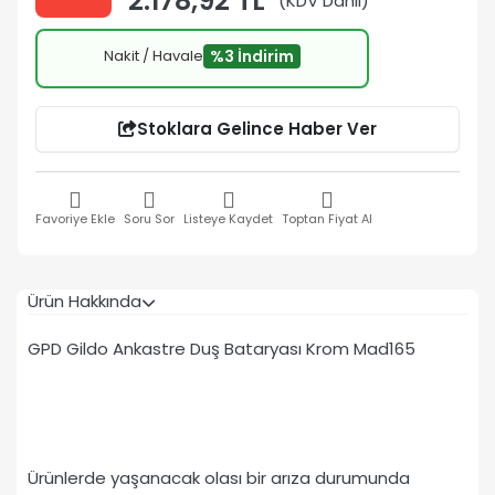
2.178,92 TL
(KDV Dahil)
Nakit / Havale
%3 İndirim
Stoklara Gelince Haber Ver
Favoriye Ekle
Soru Sor
Listeye Kaydet
Toptan Fiyat Al
Ürün Hakkında
GPD Gildo Ankastre Duş Bataryası Krom Mad165
Ürünlerde yaşanacak olası bir arıza durumunda