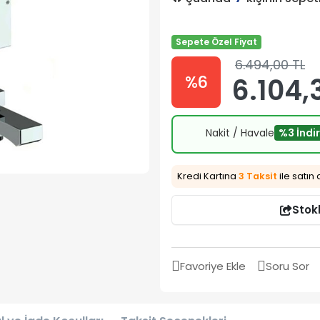
Sepete Özel Fiyat
6.494,00 TL
%6
6.104,
Nakit / Havale
%3 İndi
Kredi Kartına
3 Taksit
ile satın 
Stok
Favoriye Ekle
Soru Sor