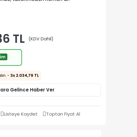
36 TL
(KDV Dahil)
rim
alın. -
3x 2.034,79 TL
lara Gelince Haber Ver
Listeye Kaydet
Toptan Fiyat Al