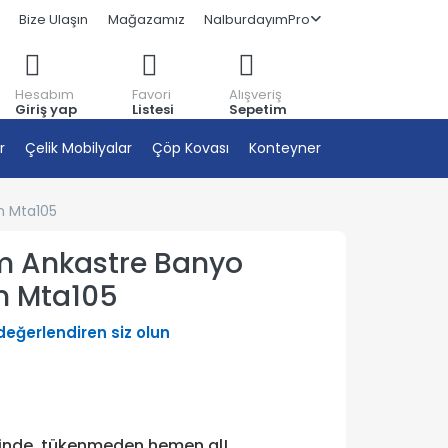
Bize Ulaşın
Mağazamız
NalburdayımPro
Hesabım
Favori
Alışveriş
Giriş yap
Listesi
Sepetim
r
Çelik Mobilyalar
Çöp Kovası
Konteyner
m Mta105
m Ankastre Banyo
m Mta105
 değerlendiren siz olun
tinde, tükenmeden hemen al!