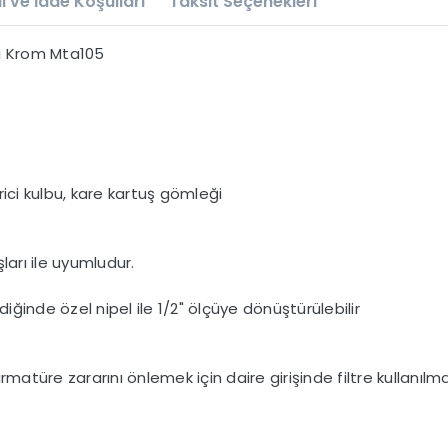
l ve İade Koşulları
Taksit Seçenekleri
ı Krom Mta105
ici kulbu, kare kartuş gömleği
ları ile uyumludur.
diğinde özel nipel ile 1/2" ölçüye dönüştürülebilir
armatüre zararını önlemek için daire girişinde filtre kullanılma