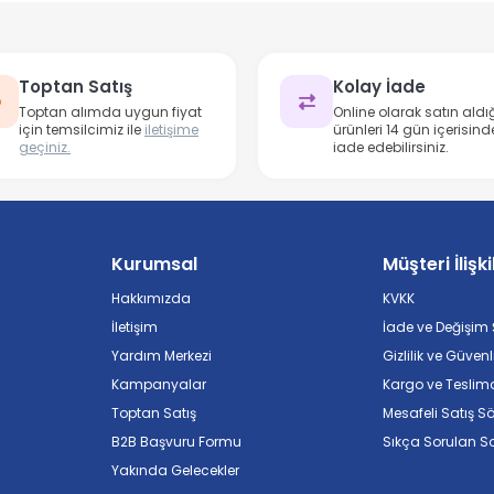
Toptan Satış
Kolay İade
Toptan alımda uygun fiyat
Online olarak satın aldığ
için temsilcimiz ile
iletişime
ürünleri 14 gün içerisind
geçiniz.
iade edebilirsiniz.
Kurumsal
Müşteri İlişki
Hakkımızda
KVKK
İletişim
İade ve Değişim Ş
Yardım Merkezi
Gizlilik ve Güvenl
Kampanyalar
Kargo ve Teslim
Toptan Satış
Mesafeli Satış S
B2B Başvuru Formu
Sıkça Sorulan So
Yakında Gelecekler