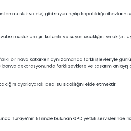
nılan musluk ve duş gibi suyun açılıp kapatıldığı cihazların 
abo muslukları için kullanılır ve suyun sıcaklığını ve akışını ay
klı bir hava katarken aynı zamanda farklı işlevleriyle günl
e banyo dekorasyonunda farklı zevklere ve tasarım anlayış
lığını ayarlayarak ideal su sıcaklığını elde etmektir.
da Türkiye’nin 81 ilinde bulunan GPD yetkili servislerinde hiz