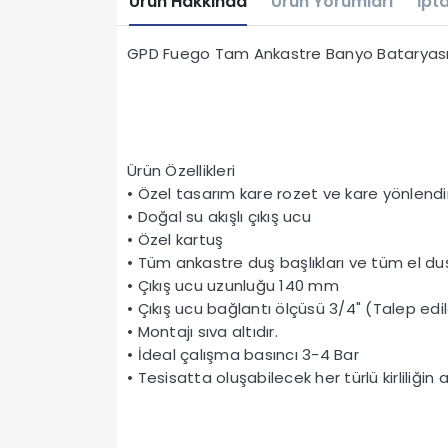
Ürün Hakkında
Ürün Yorumları
İpta
GPD Fuego Tam Ankastre Banyo Bataryas
Ürün Özellikleri
• Özel tasarım kare rozet ve kare yönlendir
• Doğal su akışlı çıkış ucu
• Özel kartuş
• Tüm ankastre duş başlıkları ve tüm el duş
• Çıkış ucu uzunluğu 140 mm
• Çıkış ucu bağlantı ölçüsü 3/4" (Talep edil
• Montajı sıva altıdır.
• İdeal çalışma basıncı 3-4 Bar
• Tesisatta oluşabilecek her türlü kirliliğin 