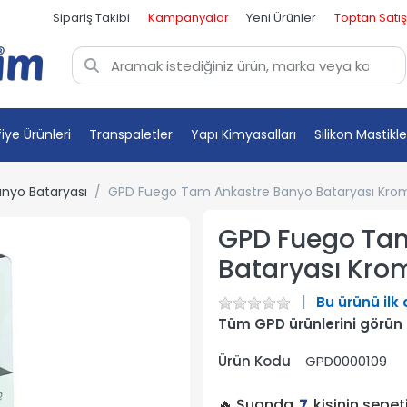
Sipariş Takibi
Kampanyalar
Yeni Ürünler
Toptan Satış
fiye Ürünleri
Transpaletler
Yapı Kimyasalları
Silikon Mastikle
nyo Bataryası
GPD Fuego Tam Ankastre Banyo Bataryası Kro
GPD Fuego Ta
Bataryası Kro
Bu ürünü ilk
Tüm GPD ürünlerini görün
Ürün Kodu
GPD0000109
🔥 Şuanda
7
kişinin sepe