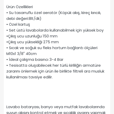
Ürün Özellikleri
• Su tasarruflu özel aeratör (Köpük akış, kireç kırıcılı,
debi değeri:8lt/dk)
• Özel kartuş
• Set üstü lavabolarda kullanabilmek için yüksek boy
•Çıkış ucu uzunluğu 150 mm
•Çıkış ucu yüksekliği 275 mm
• Sıcak ve soğuk su fleks hortum bağlantı ölçüleri
M10x1 3/8" 40cm
• İdeal çalışma basıncı 3-4 Bar
• Tesisatta oluşabilecek her türlü kirliliğin armatüre
zararını önlemek için ürün ile birlikte filtreli ara musluk
kullanılması tavsiye edilir.
Lavabo bataryası, banyo veya mutfak lavabolarında
suyun akışını kontrol etmek ve sıcaklık ayarını yapmak