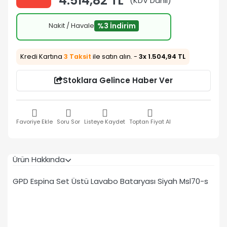
4.514,82 TL
(KDV Dahil)
Nakit / Havale
%3 İndirim
Kredi Kartına
3 Taksit
ile satın alın. -
3x 1.504,94 TL
Stoklara Gelince Haber Ver
Favoriye Ekle
Soru Sor
Listeye Kaydet
Toptan Fiyat Al
Ürün Hakkında
GPD Espina Set Üstü Lavabo Bataryası Siyah Msl70-s