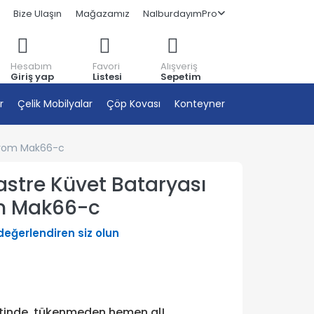
Bize Ulaşın
Mağazamız
NalburdayımPro
Hesabım
Favori
Alışveriş
Giriş yap
Listesi
Sepetim
r
Çelik Mobilyalar
Çöp Kovası
Konteyner
 Krom Mak66-c
stre Küvet Bataryası
om Mak66-c
 değerlendiren siz olun
etinde, tükenmeden hemen al!