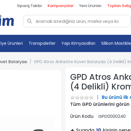
Sipariş Takibi
Kampanyalar
Yeni Ürünler
Toptan Satış
fiye Ürünleri
Transpaletler
Yapı Kimyasalları
Silikon Mastikle
vet Bataryası
GPD Atros Ankastre Küvet Bataryası (4 Delikli)
GPD Atros Anka
(4 Delikli) Kr
Bu ürünü ilk
Tüm GPD ürünlerini görün
Ürün Kodu
GPD0000240
🔥 Şuanda
10
kişinin sep