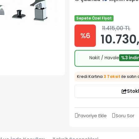
Sepete Özel Fiyat
11.415,00 TL
%6
10.730,
Nakit / Havale
%3 İndi
Kredi Kartına
3 Taksit
ile satın 
Stok
Favoriye Ekle
Soru Sor