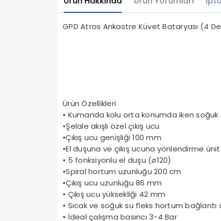
Ürün Hakkında
Ürün Yorumları
İpta
GPD Atros Ankastre Küvet Bataryası (4 De
Ürün Özellikleri
• Kumanda kolu orta konumda iken soğuk su
•Şelale akışlı özel çıkış ucu
•Çıkış ucu genişliği 100 mm
•El duşuna ve çıkış ucuna yönlendirme ünit
• 5 fonksiyonlu el duşu (ø120)
•Spiral hortum uzunluğu 200 cm
•Çıkış ucu uzunluğu 86 mm
• Çıkış ucu yüksekliği 42 mm
• Sıcak ve soğuk su fleks hortum bağlantı 
• İdeal çalışma basıncı 3-4 Bar