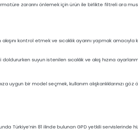
armatüre zararını önlemek için ürün ile birlikte filtreli ara musl
akışını kontrol etmek ve sıcaklık ayarını yapmak amacıyla ku
doldururken suyun istenilen sıcaklık ve akış hızına ayarlanm
za uygun bir model seçmek, kullanım alışkanlıklarınızı göz 
da Türkiye’nin 81 ilinde bulunan GPD yetkili servislerinde hiz