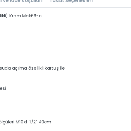
l ve İade Koşulları
Taksit Seçenekleri
likli) Krom Mak66-c
da açılma özellikli kartuş ile
esi
ölçüleri M10x1-1/2" 40cm