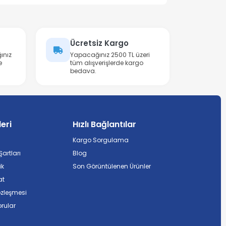
Ücretsiz Kargo
ınız
Yapacağınız 2500 TL üzeri
e
tüm alışverişlerde kargo
bedava.
leri
Hızlı Bağlantılar
Kargo Sorgulama
artları
Blog
ik
Son Görüntülenen Ürünler
at
özleşmesi
rular