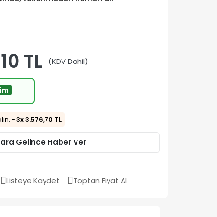
10 TL
(KDV Dahil)
rim
alın. -
3x 3.576,70 TL
lara Gelince Haber Ver
Listeye Kaydet
Toptan Fiyat Al