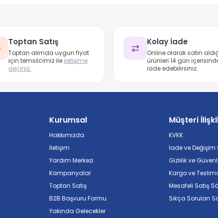
Toptan Satış
Kolay İade
Toptan alımda uygun fiyat
Online olarak satın aldığ
için temsilcimiz ile
iletişime
ürünleri 14 gün içerisind
geçiniz.
iade edebilirsiniz.
Kurumsal
Müşteri İlişki
Hakkımızda
KVKK
İletişim
İade ve Değişim Ş
Yardım Merkezi
Gizlilik ve Güvenl
Kampanyalar
Kargo ve Teslim
Toptan Satış
Mesafeli Satış S
B2B Başvuru Formu
Sıkça Sorulan So
Yakında Gelecekler