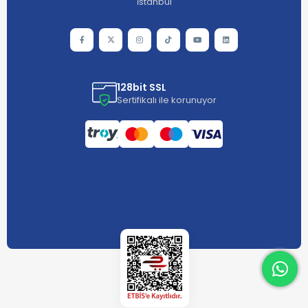
İstanbul
128bit SSL
Sertifikalı ile korunuyor
What
What