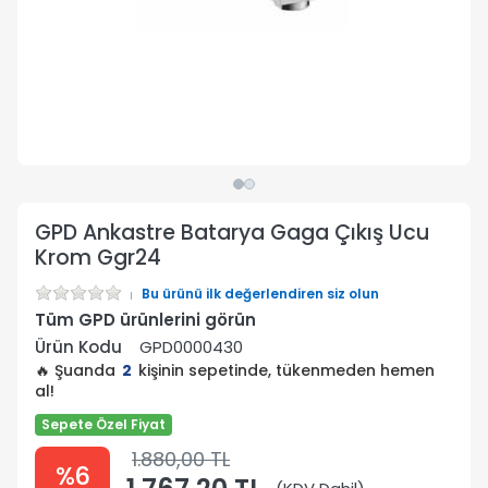
GPD Ankastre Batarya Gaga Çıkış Ucu
Krom Ggr24
Bu ürünü ilk değerlendiren siz olun
Tüm GPD ürünlerini görün
Ürün Kodu
GPD0000430
🔥 Şuanda
2
kişinin sepetinde, tükenmeden hemen
al!
Sepete Özel Fiyat
1.880,00 TL
%6