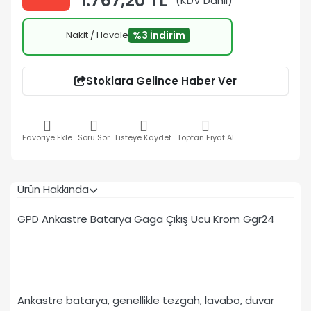
1.767,20 TL
(KDV Dahil)
Nakit / Havale
%3 İndirim
Stoklara Gelince Haber Ver
Favoriye Ekle
Soru Sor
Listeye Kaydet
Toptan Fiyat Al
Ürün Hakkında
GPD Ankastre Batarya Gaga Çıkış Ucu Krom Ggr24
Ankastre batarya, genellikle tezgah, lavabo, duvar