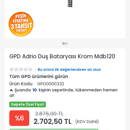
GPD Adrio Duş Bataryası Krom Mdb120
Bu ürünü ilk değerlendiren siz olun
Tüm GPD ürünlerini görün
Ürün Kodu
GPD0000332
🔥 Şuanda
10
kişinin sepetinde, tükenmeden hemen
al!
Sepete Özel Fiyat
2.875,00 TL
%6
2.702,50 TL
(KDV Dahil)