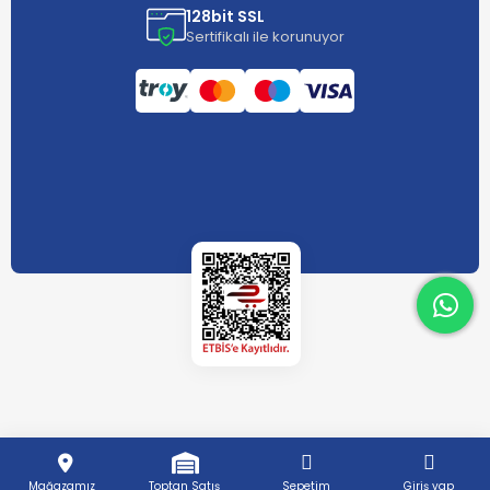
128bit SSL
Sertifikalı ile korunuyor
What
What
Mağazamız
Toptan Satış
Sepetim
Giriş yap