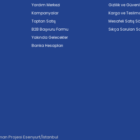
Yardım Merkezi
Gizlilik ve Güvenl
Kampanyalar
Kargo ve Teslim
Toptan Satış
Mesafeli Satış S
B2B Başvuru Formu
Sıkça Sorulan So
Yakında Gelecekler
Banka Hesapları
an Projesi Esenyurt/İstanbul