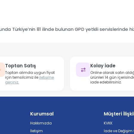
da Türkiye’nin 81 ilinde bulunan GPD yetkili servislerinde hiz
Toptan Satış
Kolay İade
Toptan alımda uygun fiyat
Online olarak satın aldığ
için temsilcimiz ile
iletişime
ürünleri 14 gün içerisind
geçiniz.
iade edebilirsiniz.
Kurumsal
Müşteri İlişki
Hakkımızda
KVKK
İletişim
İade ve Değişim Ş