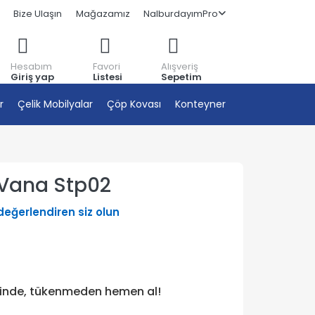
Bize Ulaşın
Mağazamız
NalburdayımPro
Hesabım
Favori
Alışveriş
Giriş yap
Listesi
Sepetim
r
Çelik Mobilyalar
Çöp Kovası
Konteyner
 Vana Stp02
 değerlendiren siz olun
tinde, tükenmeden hemen al!