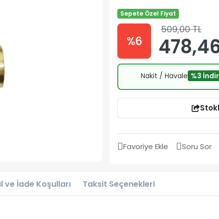
Sepete Özel Fiyat
509,00 TL
%6
478,46
Nakit / Havale
%3 İndi
Stok
Favoriye Ekle
Soru Sor
l ve İade Koşulları
Taksit Seçenekleri