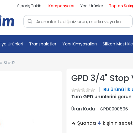
Sipariş Takibi
Kampanyalar
Yeni Ürünler
Toptan Satış
fiye Ürünleri
Transpaletler
Yapı Kimyasalları
Silikon Mastikle
a Stp02
GPD 3/4" Stop
Bu ürünü ilk
Tüm GPD ürünlerini görün
Ürün Kodu
GPD0000596
🔥 Şuanda
4
kişinin sepe