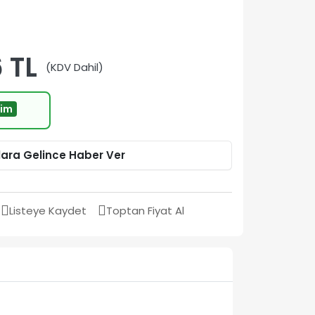
 TL
(KDV Dahil)
rim
lara Gelince Haber Ver
Listeye Kaydet
Toptan Fiyat Al