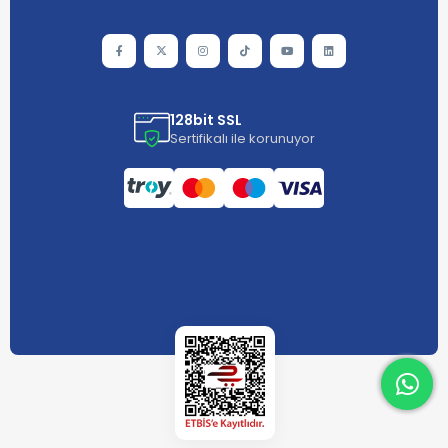
128bit SSL
Sertifikalı ile korunuyor
What
What