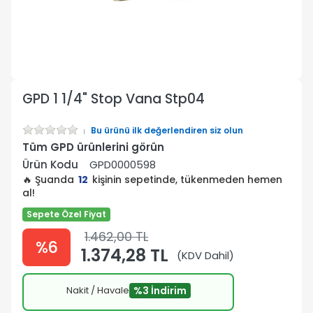
GPD 1 1/4" Stop Vana Stp04
Bu ürünü ilk değerlendiren siz olun
Tüm GPD ürünlerini görün
Ürün Kodu
GPD0000598
🔥 Şuanda
12
kişinin sepetinde, tükenmeden hemen
al!
Sepete Özel Fiyat
1.462,00 TL
%6
1.374,28 TL
(KDV Dahil)
Nakit / Havale
%3 İndirim