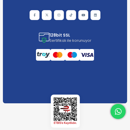
128bit SSL
Sertifikalı ile korunuyor
What
What