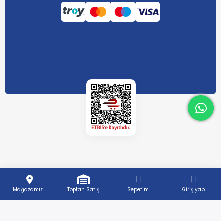
What
What
Mağazamız
Toptan Satış
Sepetim
Giriş yap