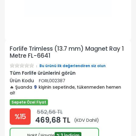
Forlife Trimless (13.7 mm) Magnet Ray 1
Metre FL-6641
Bu ürünü ilk değerlendiren siz olun
Tüm Forlife ürünlerini görün
Ürün Kodu
FORL002387
🔥 Şuanda
9
kişinin sepetinde, tükenmeden hemen
al!
Sepete Özel Fiyat
552,56 TL
%15
469,68 TL
(KDV Dahil)
Nakit / Havale
%3 İndirim