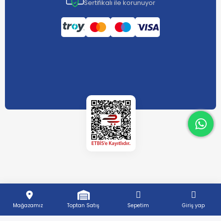
Sertifikalı ile korunuyor
What
What
Mağazamız
Toptan Satış
Sepetim
Giriş yap