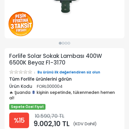
Forlife Solar Sokak Lambası 400W
6500K Beyaz Fl-3170
Bu ürünü ilk değerlendiren siz olun
Tüm Forlife ürünlerini görün
Ürün Kodu
FORL000004
🔥 Şuanda
8
kişinin sepetinde, tükenmeden hemen
al!
Sepete Özel Fiyat
10.590,70 TL
%15
9.002,10 TL
(KDV Dahil)