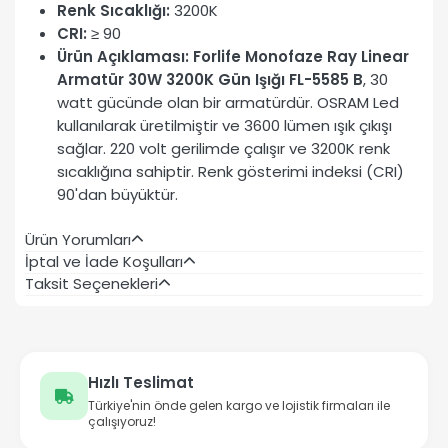
Renk Sıcaklığı:
3200K
CRI:
≥ 90
Ürün Açıklaması:
Forlife Monofaze Ray Linear
Armatür 30W 3200K Gün Işığı FL-5585 B
, 30
watt gücünde olan bir armatürdür. OSRAM Led
kullanılarak üretilmiştir ve 3600 lümen ışık çıkışı
sağlar. 220 volt gerilimde çalışır ve 3200K renk
sıcaklığına sahiptir. Renk gösterimi indeksi (CRI)
90'dan büyüktür.
Ürün Yorumları
İptal ve İade Koşulları
Taksit Seçenekleri
Hızlı Teslimat
Türkiye'nin önde gelen kargo ve lojistik firmaları ile
çalışıyoruz!