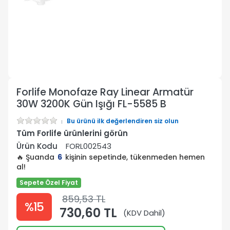
Forlife Monofaze Ray Linear Armatür
30W 3200K Gün Işığı FL-5585 B
Bu ürünü ilk değerlendiren siz olun
Tüm Forlife ürünlerini görün
Ürün Kodu
FORL002543
🔥 Şuanda
6
kişinin sepetinde, tükenmeden hemen
al!
Sepete Özel Fiyat
859,53 TL
%15
730,60 TL
(KDV Dahil)