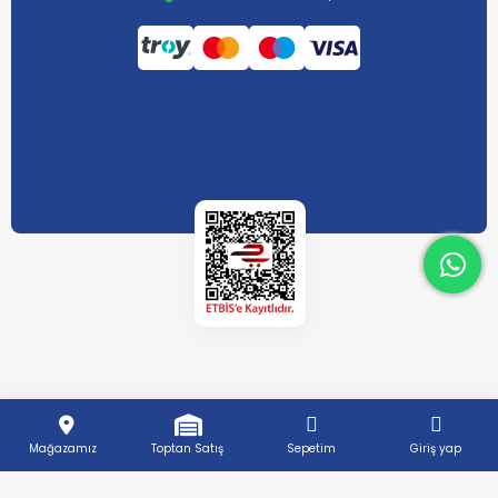
What
What
Mağazamız
Toptan Satış
Sepetim
Giriş yap