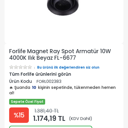
Forlife Magnet Ray Spot Armatür 10W
4000K Ilık Beyaz FL-6677
Bu ürünü ilk değerlendiren siz olun
Tüm Forlife ürünlerini görün
Ürün Kodu
FORL002383
🔥 Şuanda
10
kişinin sepetinde, tükenmeden hemen
al!
Sepete Özel Fiyat
1.381,40 TL
%15
1.174,19 TL
(KDV Dahil)