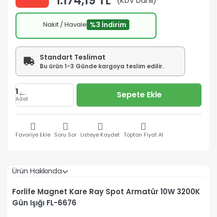
1.174,19 TL
(KDV Dahil)
Nakit / Havale
%3 İndirim
Standart Teslimat
Bu ürün 1-3 Günde kargoya teslim edilir.
1
Sepete Ekle
Adet
Favoriye Ekle
Soru Sor
Listeye Kaydet
Toptan Fiyat Al
Ürün Hakkında
Forlife Magnet Kare Ray Spot Armatür 10W 3200K
Gün Işığı FL-6676