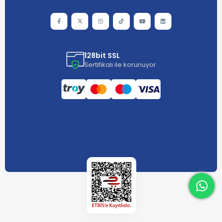
128bit SSL
Sertifikalı ile korunuyor
What
What