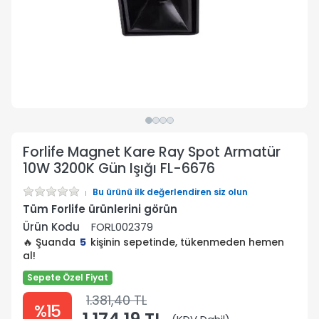
Forlife Magnet Kare Ray Spot Armatür
10W 3200K Gün Işığı FL-6676
Bu ürünü ilk değerlendiren siz olun
Tüm Forlife ürünlerini görün
Ürün Kodu
FORL002379
🔥 Şuanda
5
kişinin sepetinde, tükenmeden hemen
al!
Sepete Özel Fiyat
1.381,40 TL
%15