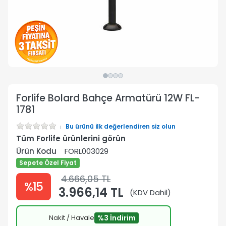
Forlife Bolard Bahçe Armatürü 12W FL-
1781
Bu ürünü ilk değerlendiren siz olun
Tüm Forlife ürünlerini görün
Ürün Kodu
FORL003029
Sepete Özel Fiyat
4.666,05 TL
%15
3.966,14 TL
(KDV Dahil)
Nakit / Havale
%3 İndirim