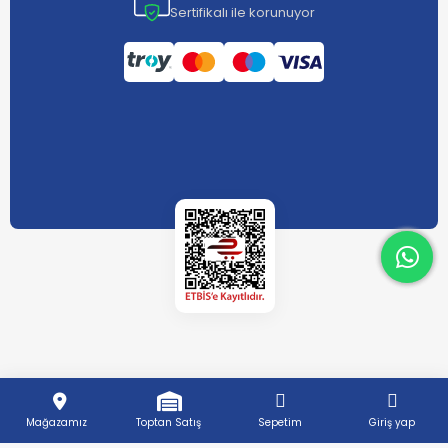
Sertifikalı ile korunuyor
What
What
Mağazamız
Toptan Satış
Sepetim
Giriş yap