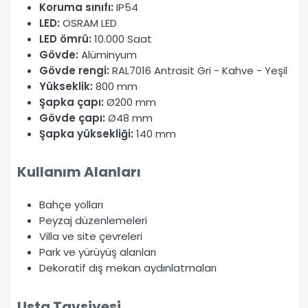
Koruma sınıfı:
IP54
LED:
OSRAM LED
LED ömrü:
10.000 Saat
Gövde:
Alüminyum
Gövde rengi:
RAL7016 Antrasit Gri - Kahve - Yeşil
Yükseklik:
800 mm
Şapka çapı:
Ø200 mm
Gövde çapı:
Ø48 mm
Şapka yüksekliği:
140 mm
Kullanım Alanları
Bahçe yolları
Peyzaj düzenlemeleri
Villa ve site çevreleri
Park ve yürüyüş alanları
Dekoratif dış mekan aydınlatmaları
Usta Tavsiyesi